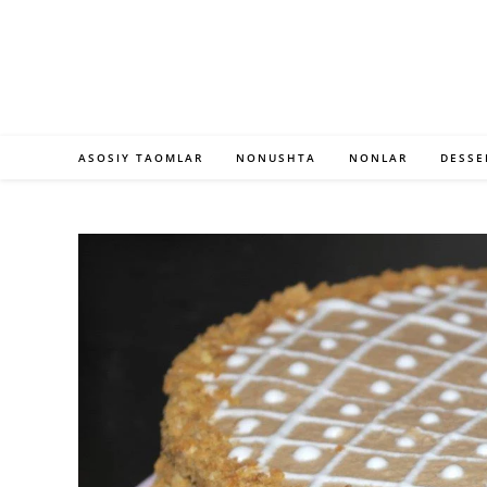
Skip
to
content
ASOSIY TAOMLAR
NONUSHTA
NONLAR
DESSE