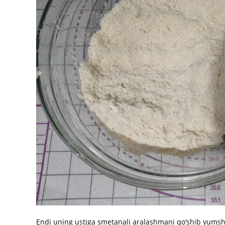
Endi uning ustiga smetanali aralashmani qo‘shib yumshoq