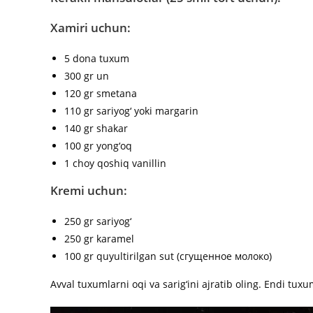
Xamiri uchun:
5 dona tuxum
300 gr un
120 gr smetana
110 gr sariyog‘ yoki margarin
140 gr shakar
100 gr yong‘oq
1 choy qoshiq vanillin
Kremi uchun:
250 gr sariyog‘
250 gr karamel
100 gr quyultirilgan sut (сгущенное молоко)
Avval tuxumlarni oqi va sarig‘ini ajratib oling. Endi tux