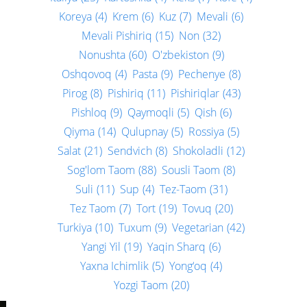
Koreya
(4)
Krem
(6)
Kuz
(7)
Mevali
(6)
Mevali Pishiriq
(15)
Non
(32)
Nonushta
(60)
O'zbekiston
(9)
Oshqovoq
(4)
Pasta
(9)
Pechenye
(8)
Pirog
(8)
Pishiriq
(11)
Pishiriqlar
(43)
Pishloq
(9)
Qaymoqli
(5)
Qish
(6)
Qiyma
(14)
Qulupnay
(5)
Rossiya
(5)
Salat
(21)
Sendvich
(8)
Shokoladli
(12)
Sog'lom Taom
(88)
Sousli Taom
(8)
Suli
(11)
Sup
(4)
Tez-Taom
(31)
Tez Taom
(7)
Tort
(19)
Tovuq
(20)
Turkiya
(10)
Tuxum
(9)
Vegetarian
(42)
Yangi Yil
(19)
Yaqin Sharq
(6)
Yaxna Ichimlik
(5)
Yong‘oq
(4)
Yozgi Taom
(20)