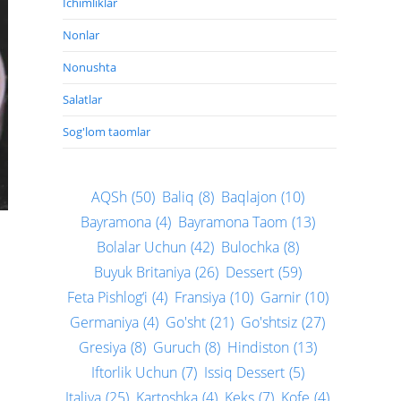
Ichimliklar
Nonlar
Nonushta
Salatlar
Sog'lom taomlar
AQSh
(50)
Baliq
(8)
Baqlajon
(10)
Bayramona
(4)
Bayramona Taom
(13)
Bolalar Uchun
(42)
Bulochka
(8)
Buyuk Britaniya
(26)
Dessert
(59)
Feta Pishlog‘i
(4)
Fransiya
(10)
Garnir
(10)
Germaniya
(4)
Go'sht
(21)
Go'shtsiz
(27)
Gresiya
(8)
Guruch
(8)
Hindiston
(13)
Iftorlik Uchun
(7)
Issiq Dessert
(5)
Italiya
(25)
Kartoshka
(4)
Keks
(7)
Kofe
(4)