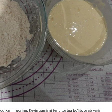
 xamir qoring. Keyin xamirni teng to‘rtga bo‘lib, o‘rab yarim