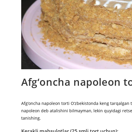
Afg‘oncha napoleon to
Afg‘oncha napoleon torti O‘zbekistonda keng tarqalgan t
napoleon deb atalishini bilmayman, lekin quyidagi rets
tanishing.
Kerakli mahsulotlar (25 smli tort uchun):