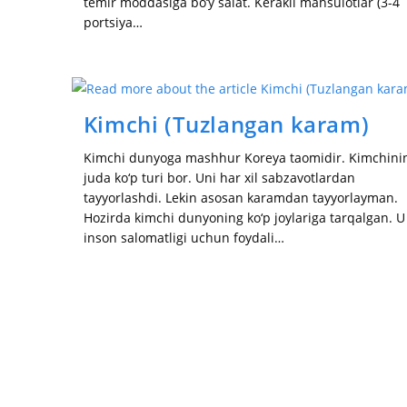
temir moddasiga bo‘y salat. Kerakli mahsulotlar (3-4
portsiya…
Kimchi (Tuzlangan karam)
Kimchi dunyoga mashhur Koreya taomidir. Kimchini
juda ko‘p turi bor. Uni har xil sabzavotlardan
tayyorlashdi. Lekin asosan karamdan tayyorlayman.
Hozirda kimchi dunyoning ko‘p joylariga tarqalgan. U
inson salomatligi uchun foydali…