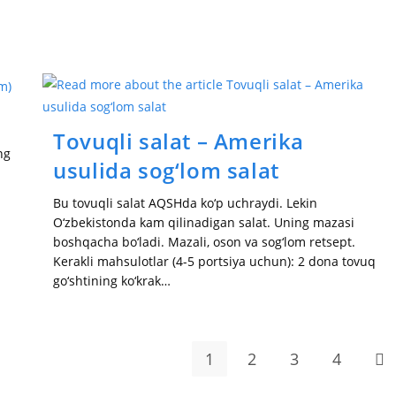
Tovuqli salat – Amerika
ng
usulida sog‘lom salat
Bu tovuqli salat AQSHda ko‘p uchraydi. Lekin
O‘zbekistonda kam qilinadigan salat. Uning mazasi
boshqacha bo‘ladi. Mazali, oson va sog‘lom retsept.
Kerakli mahsulotlar (4-5 portsiya uchun): 2 dona tovuq
go‘shtining ko‘krak…
1
2
3
4
Go 