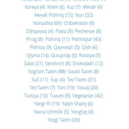
Koreya
(4)
Krem
(6)
Kuz
(7)
Mevali
(6)
Mevali Pishiriq
(15)
Non
(32)
Nonushta
(60)
O'zbekiston
(9)
Oshqovoq
(4)
Pasta
(9)
Pechenye
(8)
Pirog
(8)
Pishiriq
(11)
Pishiriqlar
(43)
Pishloq
(9)
Qaymoqli
(5)
Qish
(6)
Qiyma
(14)
Qulupnay
(5)
Rossiya
(5)
Salat
(21)
Sendvich
(8)
Shokoladli
(12)
Sog'lom Taom
(88)
Sousli Taom
(8)
Suli
(11)
Sup
(4)
Tez-Taom
(31)
Tez Taom
(7)
Tort
(19)
Tovuq
(20)
Turkiya
(10)
Tuxum
(9)
Vegetarian
(42)
Yangi Yil
(19)
Yaqin Sharq
(6)
Yaxna Ichimlik
(5)
Yong‘oq
(4)
to the next page
Yozgi Taom
(20)