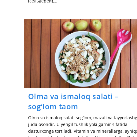
(сельдерей),…
Olma va ismaloq salati –
sog‘lom taom
Olma va ismaloq salati sog‘lom, mazali va tayyorlash
juda osondir. U yengil tushlik yoki garnir sifatida
dasturxonga tortiladi. Vitamin va minerallarga, ayniq