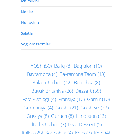
Ichimliklar
Nonlar
Nonushta
Salatlar
Sog'lom taomlar
AQSh
(50)
Baliq
(8)
Baqlajon
(10)
Bayramona
(4)
Bayramona Taom
(13)
Bolalar Uchun
(42)
Bulochka
(8)
Buyuk Britaniya
(26)
Dessert
(59)
Feta Pishlog‘i
(4)
Fransiya
(10)
Garnir
(10)
Germaniya
(4)
Go'sht
(21)
Go'shtsiz
(27)
Gresiya
(8)
Guruch
(8)
Hindiston
(13)
Iftorlik Uchun
(7)
Issiq Dessert
(5)
Italiya
(25)
Kartoshka
(4)
Keks
(7)
Kofe
(4)