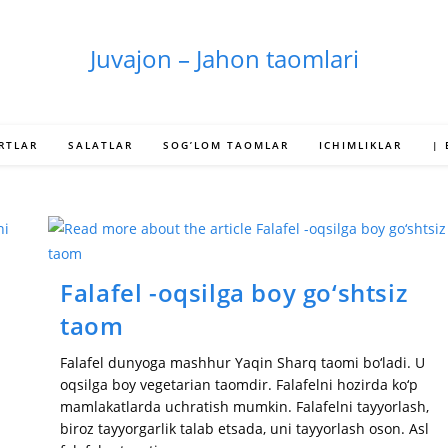
Juvajon – Jahon taomlari
RTLAR
SALATLAR
SOG’LOM TAOMLAR
ICHIMLIKLAR
|
Falafel -oqsilga boy go‘shtsiz
taom
Falafel dunyoga mashhur Yaqin Sharq taomi bo‘ladi. U
oqsilga boy vegetarian taomdir. Falafelni hozirda ko‘p
mamlakatlarda uchratish mumkin. Falafelni tayyorlash,
biroz tayyorgarlik talab etsada, uni tayyorlash oson. Asl