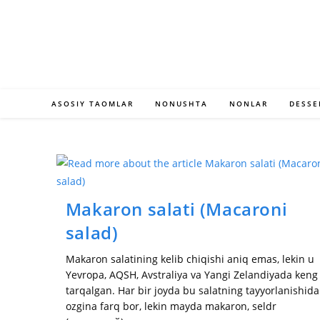
Skip
to
content
ASOSIY TAOMLAR
NONUSHTA
NONLAR
DESSE
Makaron salati (Macaroni
salad)
Makaron salatining kelib chiqishi aniq emas, lekin u
Yevropa, AQSH, Avstraliya va Yangi Zelandiyada keng
tarqalgan. Har bir joyda bu salatning tayyorlanishida
ozgina farq bor, lekin mayda makaron, seldr