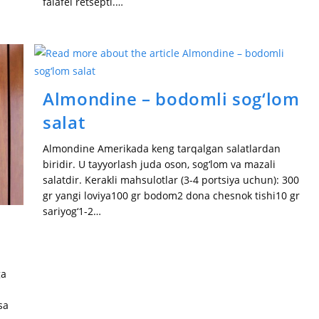
falafel retsepti.…
Almondine – bodomli sog‘lom
salat
Almondine Amerikada keng tarqalgan salatlardan
biridir. U tayyorlash juda oson, sog‘lom va mazali
salatdir. Kerakli mahsulotlar (3-4 portsiya uchun): 300
gr yangi loviya100 gr bodom2 dona chesnok tishi10 gr
sariyog‘1-2…
ga
sa