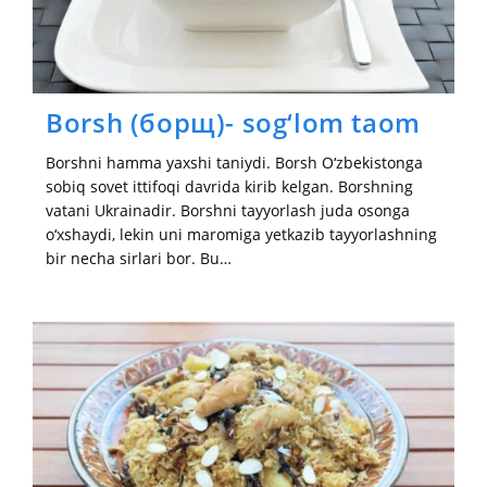
Borsh (борщ)- sog‘lom taom
Borshni hamma yaxshi taniydi. Borsh O‘zbekistonga
sobiq sovet ittifoqi davrida kirib kelgan. Borshning
vatani Ukrainadir. Borshni tayyorlash juda osonga
o‘xshaydi, lekin uni maromiga yetkazib tayyorlashning
bir necha sirlari bor. Bu…