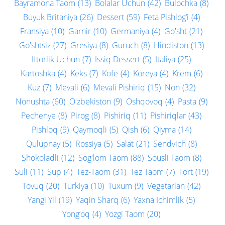
Bayramona Taom
(13)
Bolalar Uchun
(42)
Bulochka
(8)
Buyuk Britaniya
(26)
Dessert
(59)
Feta Pishlog‘i
(4)
Fransiya
(10)
Garnir
(10)
Germaniya
(4)
Go'sht
(21)
Go'shtsiz
(27)
Gresiya
(8)
Guruch
(8)
Hindiston
(13)
Iftorlik Uchun
(7)
Issiq Dessert
(5)
Italiya
(25)
Kartoshka
(4)
Keks
(7)
Kofe
(4)
Koreya
(4)
Krem
(6)
Kuz
(7)
Mevali
(6)
Mevali Pishiriq
(15)
Non
(32)
Nonushta
(60)
O'zbekiston
(9)
Oshqovoq
(4)
Pasta
(9)
Pechenye
(8)
Pirog
(8)
Pishiriq
(11)
Pishiriqlar
(43)
Pishloq
(9)
Qaymoqli
(5)
Qish
(6)
Qiyma
(14)
Qulupnay
(5)
Rossiya
(5)
Salat
(21)
Sendvich
(8)
Shokoladli
(12)
Sog'lom Taom
(88)
Sousli Taom
(8)
Suli
(11)
Sup
(4)
Tez-Taom
(31)
Tez Taom
(7)
Tort
(19)
Tovuq
(20)
Turkiya
(10)
Tuxum
(9)
Vegetarian
(42)
Yangi Yil
(19)
Yaqin Sharq
(6)
Yaxna Ichimlik
(5)
Yong‘oq
(4)
Yozgi Taom
(20)