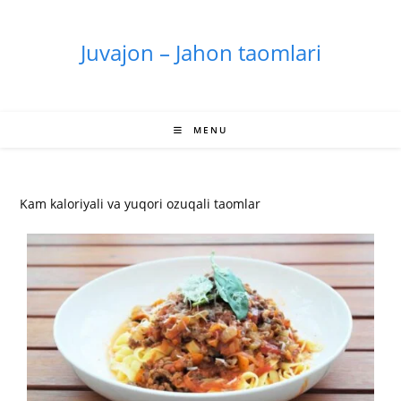
Skip
to
Juvajon – Jahon taomlari
content
MENU
Kam kaloriyali va yuqori ozuqali taomlar