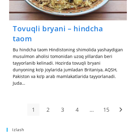
Tovuqli bryani – hindcha
taom
Bu hindcha taom Hindistoning shimolida yashaydigan
musulmon aholisi tomonidan uzoq yillardan beri
tayyorlanib kelinadi. Hozirda tovuqli bryani
dunyoning ko‘p joylarida jumladan Britaniya, AQSH,
Pakiston va ko‘p arab mamlakatlarida tayyorlanadi.
Juda…
1
2
3
4
…
15
Go to t
Izlash