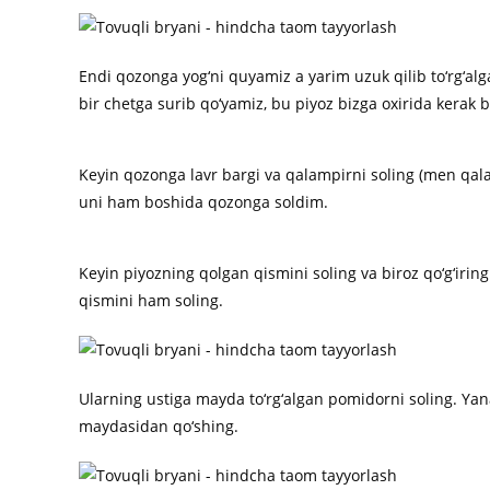
Endi qozonga yog‘ni quyamiz a yarim uzuk qilib to‘rg‘alga
bir chetga surib qo‘yamiz, bu piyoz bizga oxirida kerak b
Keyin qozonga lavr bargi va qalampirni soling (men q
uni ham boshida qozonga soldim.
Keyin piyozning qolgan qismini soling va biroz qo‘g‘irin
qismini ham soling.
Ularning ustiga mayda to‘rg‘algan pomidorni soling. Yan
maydasidan qo‘shing.