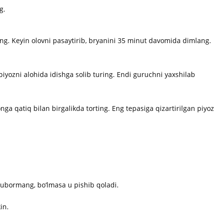
g.
ang. Keyin olovni pasaytirib, bryanini 35 minut davomida dimlang.
piyozni alohida idishga solib turing. Endi guruchni yaxshilab
onga qatiq bilan birgalikda torting. Eng tepasiga qizartirilgan piyoz
ubormang, bo‘lmasa u pishib qoladi.
in.