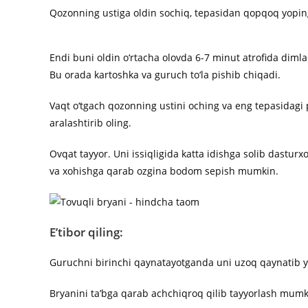
Qozonning ustiga oldin sochiq, tepasidan qopqoq yopin
Endi buni oldin o‘rtacha olovda 6-7 minut atrofida diml
Bu orada kartoshka va guruch to‘la pishib chiqadi.
Vaqt o‘tgach qozonning ustini oching va eng tepasidagi 
aralashtirib oling.
Ovqat tayyor. Uni issiqligida katta idishga solib dasturx
va xohishga qarab ozgina bodom sepish mumkin.
E’tibor qiling:
Guruchni birinchi qaynatayotganda uni uzoq qaynatib y
Bryanini ta’bga qarab achchiqroq qilib tayyorlash mumk