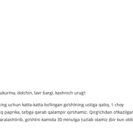
ukurma, dolchin, lavr bargi, kashnich urug‘i
ing uchun katta-katta bo‘lingan go‘shtning ustiga qatiq, 1 choy
q paprika, ta’bga qarab qalampir qo‘shamiz. Qirg‘ichdan o‘tkazilga
alashtirib, go‘shtni kamida 30 minutga tuzlab olamiz (bir kun old