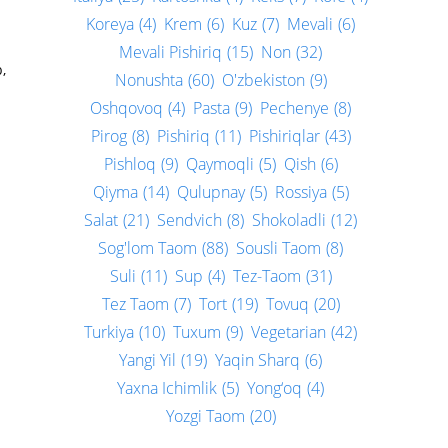
Koreya
(4)
Krem
(6)
Kuz
(7)
Mevali
(6)
Mevali Pishiriq
(15)
Non
(32)
,
Nonushta
(60)
O'zbekiston
(9)
Oshqovoq
(4)
Pasta
(9)
Pechenye
(8)
Pirog
(8)
Pishiriq
(11)
Pishiriqlar
(43)
Pishloq
(9)
Qaymoqli
(5)
Qish
(6)
Qiyma
(14)
Qulupnay
(5)
Rossiya
(5)
Salat
(21)
Sendvich
(8)
Shokoladli
(12)
Sog'lom Taom
(88)
Sousli Taom
(8)
Suli
(11)
Sup
(4)
Tez-Taom
(31)
Tez Taom
(7)
Tort
(19)
Tovuq
(20)
Turkiya
(10)
Tuxum
(9)
Vegetarian
(42)
Yangi Yil
(19)
Yaqin Sharq
(6)
Yaxna Ichimlik
(5)
Yong‘oq
(4)
Yozgi Taom
(20)