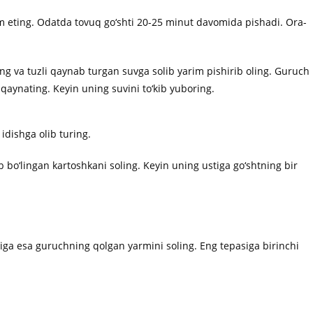
om eting. Odatda tovuq go‘shti 20-25 minut davomida pishadi. Ora-
g va tuzli qaynab turgan suvga solib yarim pishirib oling. Guruch
aynating. Keyin uning suvini to‘kib yuboring.
idishga olib turing.
 bo‘lingan kartoshkani soling. Keyin uning ustiga go‘shtning bir
iga esa guruchning qolgan yarmini soling. Eng tepasiga birinchi