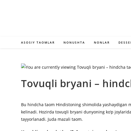
Skip
to
content
ASOSIY TAOMLAR
NONUSHTA
NONLAR
DESSE
Tovuqli bryani – hind
Bu hindcha taom Hindistoning shimolida yashaydigan m
kelinadi. Hozirda tovuqli bryani dunyoning ko‘p joylari
tayyorlanadi. Juda mazali taom.