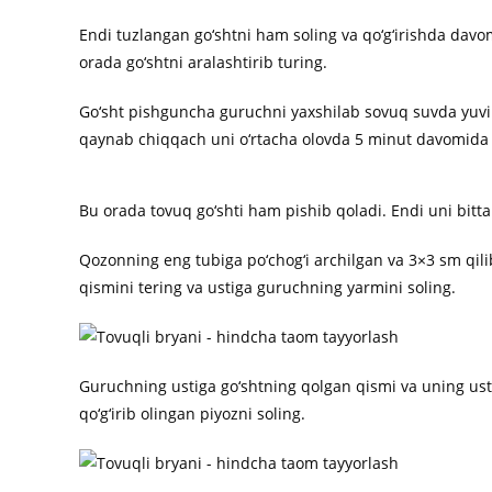
Endi tuzlangan go‘shtni ham soling va qo‘g‘irishda dav
orada go‘shtni aralashtirib turing.
Go‘sht pishguncha guruchni yaxshilab sovuq suvda yuvin
qaynab chiqqach uni o‘rtacha olovda 5 minut davomida q
Bu orada tovuq go‘shti ham pishib qoladi. Endi uni bitta 
Qozonning eng tubiga po‘chog‘i archilgan va 3×3 sm qilib
qismini tering va ustiga guruchning yarmini soling.
Guruchning ustiga go‘shtning qolgan qismi va uning ust
qo‘g‘irib olingan piyozni soling.