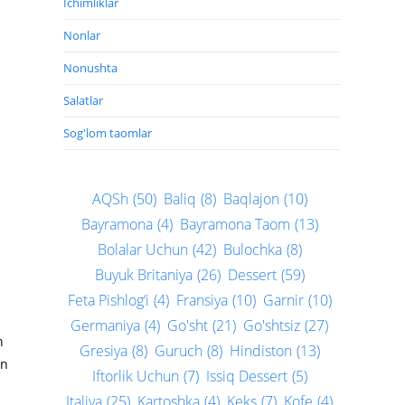
Ichimliklar
Nonlar
Nonushta
Salatlar
Sog'lom taomlar
AQSh
(50)
Baliq
(8)
Baqlajon
(10)
Bayramona
(4)
Bayramona Taom
(13)
Bolalar Uchun
(42)
Bulochka
(8)
Buyuk Britaniya
(26)
Dessert
(59)
Feta Pishlog‘i
(4)
Fransiya
(10)
Garnir
(10)
Germaniya
(4)
Go'sht
(21)
Go'shtsiz
(27)
n
Gresiya
(8)
Guruch
(8)
Hindiston
(13)
in
Iftorlik Uchun
(7)
Issiq Dessert
(5)
Italiya
(25)
Kartoshka
(4)
Keks
(7)
Kofe
(4)