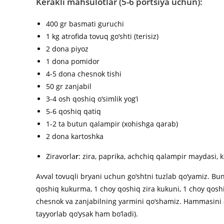
Kerakli mahsulotlar (5-6 portsiya uchun):
400 gr basmati guruchi
1 kg atrofida tovuq go‘shti (terisiz)
2 dona piyoz
1 dona pomidor
4-5 dona chesnok tishi
50 gr zanjabil
3-4 osh qoshiq o‘simlik yog‘i
5-6 qoshiq qatiq
1-2 ta butun qalampir (xohishga qarab)
2 dona kartoshka
Ziravorla
r
: zira, paprika, achchiq qalampir maydasi, k
Avval tovuqli bryani uchun go‘shtni tuzlab qo‘yamiz. Bun
qoshiq kukurma, 1 choy qoshiq zira kukuni, 1 choy qoshi
chesnok va zanjabilning yarmini qo‘shamiz. Hammasini ar
tayyorlab qo‘ysak ham bo‘ladi).