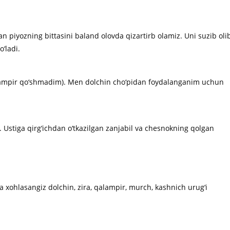
n piyozning bittasini baland olovda qizartirb olamiz. Uni suzib olib
o‘ladi.
alampir qo‘shmadim). Men dolchin cho‘pidan foydalanganim uchun
g. Ustiga qirg‘ichdan o‘tkazilgan zanjabil va chesnokning qolgan
a xohlasangiz dolchin, zira, qalampir, murch, kashnich urug‘i