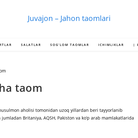
Juvajon – Jahon taomlari
RTLAR
SALATLAR
SOG’LOM TAOMLAR
ICHIMLIKLAR
|
cha taom
usulmon aholisi tomonidan uzoq yillardan beri tayyorlanib
da jumladan Britaniya, AQSH, Pakiston va ko‘p arab mamlakatlarida