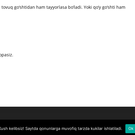
 tovuq go‘shtidan ham tayyorlasa bo‘ladi. Yoki qo‘y go‘shti ham
opasiz.
Xush kelibsiz! Saytda qonunlarga muvofiq tarzda kukilar ishlatiladi.
Ok
Copyright Juvajon.com ©2025