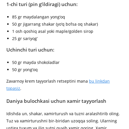
1-chi turi (pin g‘ildiragi) uchun:
85 gr maydalangan yong‘oq
50 gr jigarrang shakar (yo‘q bo‘lsa oq shakar)
1 osh qoshiq asal yoki maple/golden sirop
25 gr sariyog‘
Uchinchi turi uchun:
50 gr mayda shokoladlar
50 gr yong‘oq
Zavarnoy krem tayyorlash retseptini mana
bu linkdan
topasiz
.
Daniya bulochkasi uchun xamir tayyorlash
Idishda un, shakar, xamirturush va tuzni aralashtirib oling.
Tuz va xamirturushni bir-biridan uzoqqa soling. Ularning
ustiga tuxum va iliq sutni quyib xamir qoring. Xamir