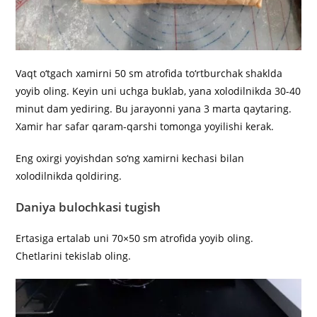
Vaqt o‘tgach xamirni 50 sm atrofida to‘rtburchak shaklda
yoyib oling. Keyin uni uchga buklab, yana xolodilnikda 30-40
minut dam yediring. Bu jarayonni yana 3 marta qaytaring.
Xamir har safar qaram-qarshi tomonga yoyilishi kerak.
Eng oxirgi yoyishdan so‘ng xamirni kechasi bilan
xolodilnikda qoldiring.
Daniya bulochkasi tugish
Ertasiga ertalab uni 70×50 sm atrofida yoyib oling.
Chetlarini tekislab oling.