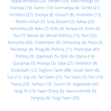
Buyuk Britaniya
(26)
Dessert
(59)
Feta Pishlog‘i
(4)
Fransiya
(10)
Garnir
(10)
Germaniya
(4)
Go'sht
(21)
Go'shtsiz
(27)
Gresiya
(8)
Guruch
(8)
Hindiston
(13)
Iftorlik Uchun
(7)
Issiq Dessert
(5)
Italiya
(25)
Kartoshka
(4)
Keks
(7)
Kofe
(4)
Koreya
(4)
Krem
(6)
Kuz
(7)
Mevali
(6)
Mevali Pishiriq
(15)
Non
(32)
Nonushta
(60)
O'zbekiston
(9)
Oshqovoq
(4)
Pasta
(9)
Pechenye
(8)
Pirog
(8)
Pishiriq
(11)
Pishiriqlar
(43)
Pishloq
(9)
Qaymoqli
(5)
Qish
(6)
Qiyma
(14)
Qulupnay
(5)
Rossiya
(5)
Salat
(21)
Sendvich
(8)
Shokoladli
(12)
Sog'lom Taom
(88)
Sousli Taom
(8)
Suli
(11)
Sup
(4)
Tez-Taom
(31)
Tez Taom
(7)
Tort
(19)
Tovuq
(20)
Turkiya
(10)
Tuxum
(9)
Vegetarian
(42)
Yangi Yil
(19)
Yaqin Sharq
(6)
Yaxna Ichimlik
(5)
Yong‘oq
(4)
Yozgi Taom
(20)