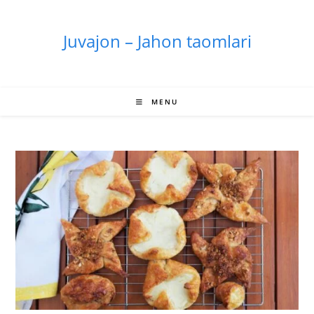
Skip
to
Juvajon – Jahon taomlari
content
MENU