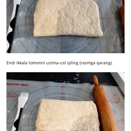
Endi ikkala tomonni ustma-ust qiling (rasmga qarang).