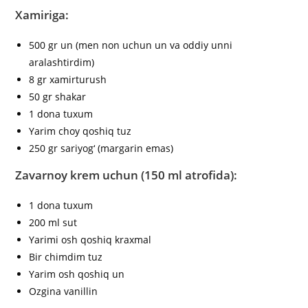
Xamiriga:
500 gr un (men non uchun un va oddiy unni
aralashtirdim)
8 gr xamirturush
50 gr shakar
1 dona tuxum
Yarim choy qoshiq tuz
250 gr sariyog‘ (margarin emas)
Zavarnoy krem uchun (150 ml atrofida):
1 dona tuxum
200 ml sut
Yarimi osh qoshiq kraxmal
Bir chimdim tuz
Yarim osh qoshiq un
Ozgina vanillin