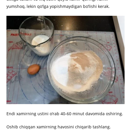
yumshoq, lekin qo‘lga yopishmaydigan bo‘lishi kerak.
Endi xamirning ustini o‘rab 40-60 minut davomida oshiring.
Oshib chiqqan xamirning havosini chiqarib tashlang.