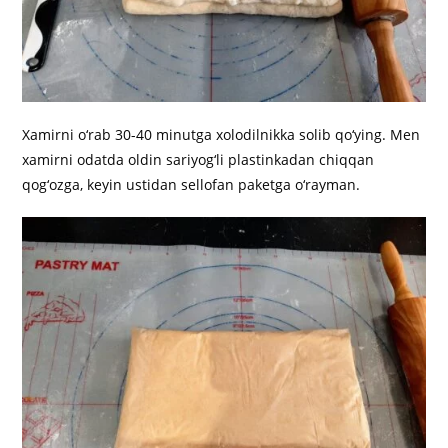
Xamirni o‘rab 30-40 minutga xolodilnikka solib qo‘ying. Men
xamirni odatda oldin sariyog‘li plastinkadan chiqqan
qog‘ozga, keyin ustidan sellofan paketga o‘rayman.