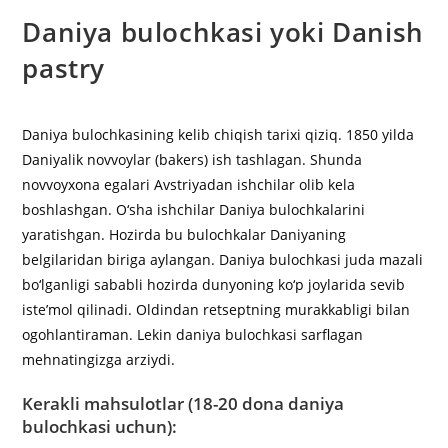
Daniya bulochkasi yoki Danish
pastry
Daniya bulochkasining kelib chiqish tarixi qiziq. 1850 yilda
Daniyalik novvoylar (bakers) ish tashlagan. Shunda
novvoyxona egalari Avstriyadan ishchilar olib kela
boshlashgan. O‘sha ishchilar Daniya bulochkalarini
yaratishgan. Hozirda bu bulochkalar Daniyaning
belgilaridan biriga aylangan. Daniya bulochkasi juda mazali
bo‘lganligi sababli hozirda dunyoning ko‘p joylarida sevib
iste’mol qilinadi. Oldindan retseptning murakkabligi bilan
ogohlantiraman. Lekin daniya bulochkasi sarflagan
mehnatingizga arziydi.
Kerakli mahsulotlar (18-20 dona daniya
bulochkasi uchun):