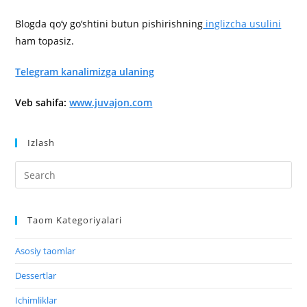
Blogda qo‘y go‘shtini butun pishirishning
inglizcha usulini
ham topasiz.
Telegram kanalimizga ulaning
Veb sahifa:
www.juvajon.com
Izlash
Taom Kategoriyalari
Asosiy taomlar
Dessertlar
Ichimliklar