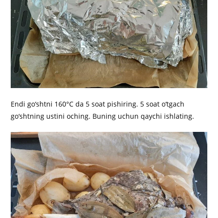
Endi go‘shtni 160°C da 5 soat pishiring. 5 soat o‘tgach
go‘shtning ustini oching. Buning uchun qaychi ishlating.