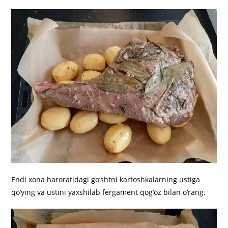
Endi xona haroratidagi go‘shtni kartoshkalarning ustiga
qo‘ying va ustini yaxshilab fergament qog‘oz bilan o‘rang.