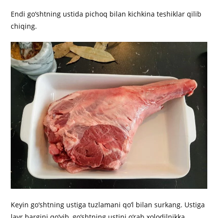
Endi go‘shtning ustida pichoq bilan kichkina teshiklar qilib
chiqing.
Keyin go‘shtning ustiga tuzlamani qo‘l bilan surkang. Ustiga
lavr bargini qo‘yib, go‘shtning ustini o‘rab xolodilnikka