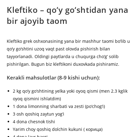
Kleftiko – qo‘y go‘shtidan yana
bir ajoyib taom
Kleftiko grek oshxonasining yana bir mashhur taomi bo‘lib u
qo‘y go‘shtini uzoq vaqt past olovda pishirish bilan
tayyorlanadi. Oldingi paytlarda u chuqurga cho‘g‘ solib
pishirilgan. Bugun biz kleftikoni duxovkada pishiramiz.
Kerakli mahsulotlar (8-9 kishi uchun):
2 kg qo‘y go‘shtining yelka yoki oyoq qismi (men 2.3 kglik
oyoq qismini ishlatdim)
1 dona limonning sharbati va zesti (po‘chog‘i)
3 osh qoshiq zaytun yog‘i
4 dona chesnok tishi
Yarim choy qoshiq dolchin kukuni ( корица)
4 dona lavr bargi