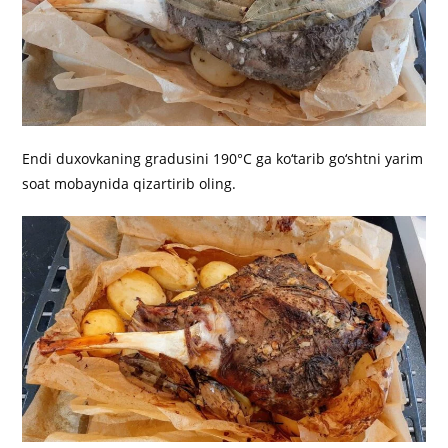
Endi duxovkaning gradusini 190°C ga ko‘tarib go‘shtni yarim
soat mobaynida qizartirib oling.