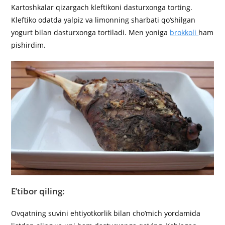
Kartoshkalar qizargach kleftikoni dasturxonga torting.
Kleftiko odatda yalpiz va limonning sharbati qo‘shilgan
yogurt bilan dasturxonga tortiladi. Men yoniga
brokkoli
ham
pishirdim.
E’tibor qiling:
Ovqatning suvini ehtiyotkorlik bilan cho‘mich yordamida