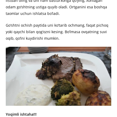
listdan oling va uni ham dasturxonga qo‘ying, Xohlagan
odam go‘shtning ustiga quyib oladi. Ortganini esa boshqa
taomlar uchun ishlatsa bo‘ladi.
Go‘shtni ochish paytida uni ko‘tarib ochmang, faqat pichoq
yoki qaychi bilan qog‘ozni kesing. Bo‘lmasa ovqatning suvi
oqib, qo‘lni kuydirishi mumkin.
Yoqimli ishtaha!!!