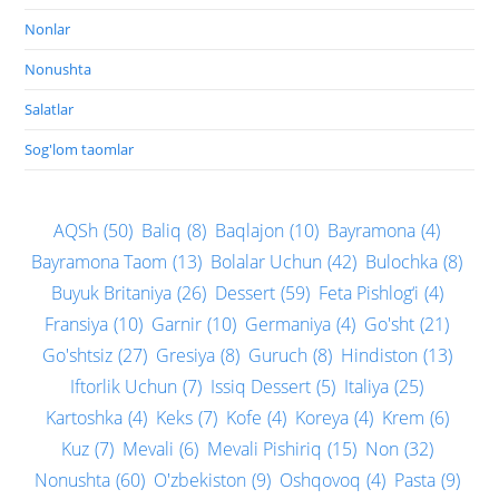
Nonlar
Nonushta
Salatlar
Sog'lom taomlar
AQSh
(50)
Baliq
(8)
Baqlajon
(10)
Bayramona
(4)
Bayramona Taom
(13)
Bolalar Uchun
(42)
Bulochka
(8)
Buyuk Britaniya
(26)
Dessert
(59)
Feta Pishlog‘i
(4)
Fransiya
(10)
Garnir
(10)
Germaniya
(4)
Go'sht
(21)
Go'shtsiz
(27)
Gresiya
(8)
Guruch
(8)
Hindiston
(13)
Iftorlik Uchun
(7)
Issiq Dessert
(5)
Italiya
(25)
Kartoshka
(4)
Keks
(7)
Kofe
(4)
Koreya
(4)
Krem
(6)
Kuz
(7)
Mevali
(6)
Mevali Pishiriq
(15)
Non
(32)
Nonushta
(60)
O'zbekiston
(9)
Oshqovoq
(4)
Pasta
(9)