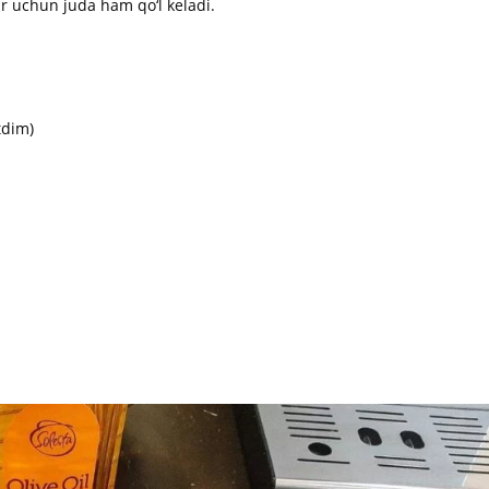
ar uchun juda ham qo‘l keladi.
tdim)