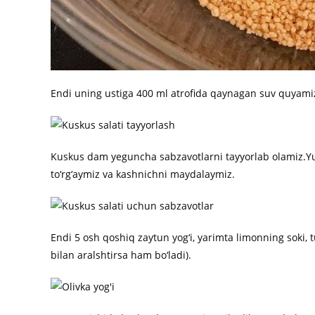
Endi uning ustiga 400 ml atrofida qaynagan suv quyamiz
Kuskus dam yeguncha sabzavotlarni tayyorlab olamiz.Y
to‘rg‘aymiz va kashnichni maydalaymiz.
Endi 5 osh qoshiq zaytun yog‘i, yarimta limonning soki, 
bilan aralshtirsa ham bo‘ladi).