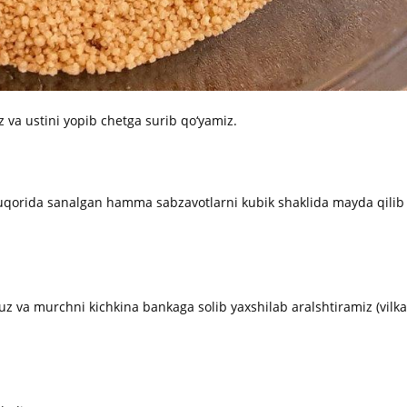
 va ustini yopib chetga surib qo‘yamiz.
uqorida sanalgan hamma sabzavotlarni kubik shaklida mayda qilib
tuz va murchni kichkina bankaga solib yaxshilab aralshtiramiz (vilka