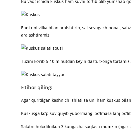
Bu vaqt ichida kuskus ham suvni tortib olib yumshab qo
Endi uni vilka bilan aralshtirib, sal sovugach no‘xat, sab
aralashtiramiz.
Tuzini ko‘rib 5-10 minutdan keyin dasturxonga tortamiz.
E’tibor qiling:
Agar quritilgan kashnich ishlatilsa uni ham kuskus bilan
Kuskusga ko‘p suv quyib yubormang, bo‘lmasa lanj bo’lib
Salatni holodilnikda 3 kungacha saqlash mumkin (agar o