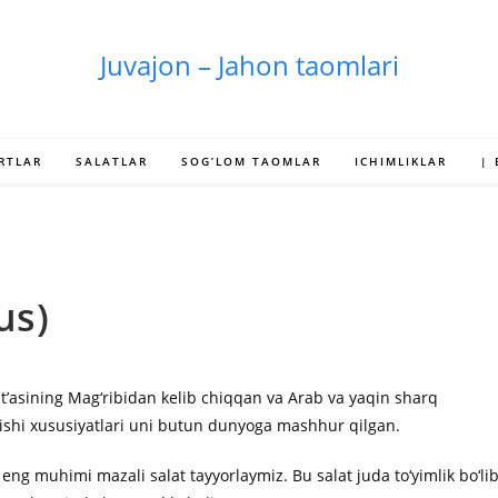
Juvajon – Jahon taomlari
RTLAR
SALATLAR
SOG’LOM TAOMLAR
ICHIMLIKLAR
|
us)
qit’asining Mag‘ribidan kelib chiqqan va Arab va yaqin sharq
o‘lishi xususiyatlari uni butun dunyoga mashhur qilgan.
eng muhimi mazali salat tayyorlaymiz. Bu salat juda to‘yimlik bo‘li