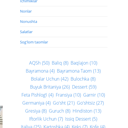
Ichimliklar
Nonlar
Nonushta
Salatlar
Sog'lom taomlar
AQSh
(50)
Baliq
(8)
Baqlajon
(10)
Bayramona
(4)
Bayramona Taom
(13)
Bolalar Uchun
(42)
Bulochka
(8)
Buyuk Britaniya
(26)
Dessert
(59)
Feta Pishlog‘i
(4)
Fransiya
(10)
Garnir
(10)
Germaniya
(4)
Go'sht
(21)
Go'shtsiz
(27)
Gresiya
(8)
Guruch
(8)
Hindiston
(13)
Iftorlik Uchun
(7)
Issiq Dessert
(5)
Italiya
(25)
Kartoshka
(4)
Keks
(7)
Kofe
(4)