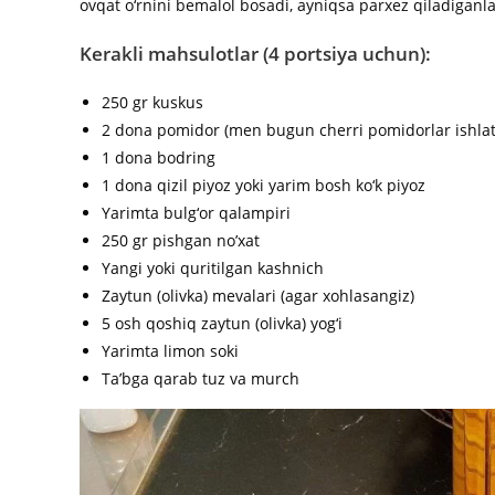
ovqat o‘rnini bemalol bosadi, ayniqsa parxez qiladiganl
Kerakli mahsulotlar (4 portsiya uchun):
250 gr kuskus
2 dona pomidor (men bugun cherri pomidorlar ishla
1 dona bodring
1 dona qizil piyoz yoki yarim bosh ko‘k piyoz
Yarimta bulg‘or qalampiri
250 gr pishgan no’xat
Yangi yoki quritilgan kashnich
Zaytun (olivka) mevalari (agar xohlasangiz)
5 osh qoshiq zaytun (olivka) yog‘i
Yarimta limon soki
Ta’bga qarab tuz va murch