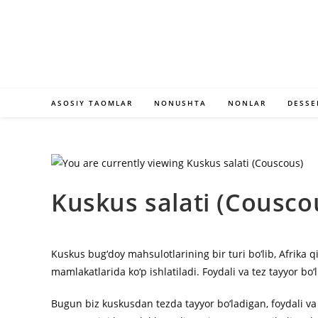
Skip
to
content
ASOSIY TAOMLAR
NONUSHTA
NONLAR
DESSE
Kuskus salati (Cousco
Kuskus bug‘doy mahsulotlarining bir turi bo‘lib, Afrika 
mamlakatlarida ko‘p ishlatiladi. Foydali va tez tayyor b
Bugun biz kuskusdan tezda tayyor bo‘ladigan, foydali va 