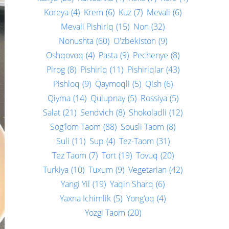
Koreya
(4)
Krem
(6)
Kuz
(7)
Mevali
(6)
Mevali Pishiriq
(15)
Non
(32)
Nonushta
(60)
O'zbekiston
(9)
Oshqovoq
(4)
Pasta
(9)
Pechenye
(8)
Pirog
(8)
Pishiriq
(11)
Pishiriqlar
(43)
Pishloq
(9)
Qaymoqli
(5)
Qish
(6)
Qiyma
(14)
Qulupnay
(5)
Rossiya
(5)
Salat
(21)
Sendvich
(8)
Shokoladli
(12)
Sog'lom Taom
(88)
Sousli Taom
(8)
Suli
(11)
Sup
(4)
Tez-Taom
(31)
Tez Taom
(7)
Tort
(19)
Tovuq
(20)
Turkiya
(10)
Tuxum
(9)
Vegetarian
(42)
Yangi Yil
(19)
Yaqin Sharq
(6)
Yaxna Ichimlik
(5)
Yong‘oq
(4)
Yozgi Taom
(20)