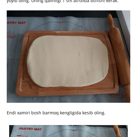
yoyib oling. Uning qalinligi 1 sm atrofida bo‘lishi kerak.
Endi xamiri bosh barmoq kengligida kesib oling.