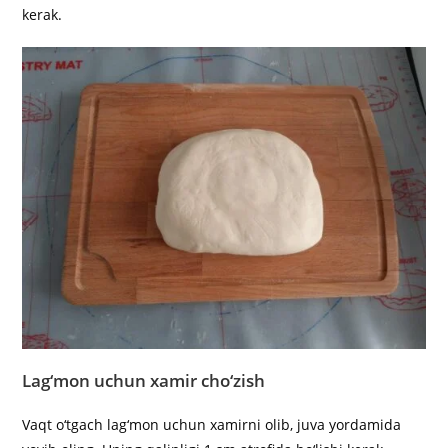
kerak.
Lag‘mon uchun xamir cho‘zish
Vaqt o‘tgach lag‘mon uchun xamirni olib, juva yordamida