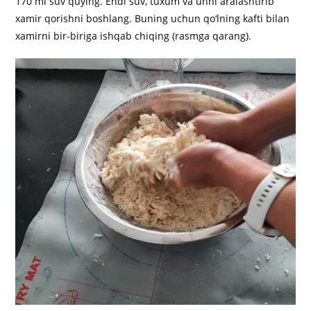
170 ml suv quying. Endi suv, tuxum va unni aralashtirib
xamir qorishni boshlang. Buning uchun qo‘lning kafti bilan
xamirni bir-biriga ishqab chiqing (rasmga qarang).