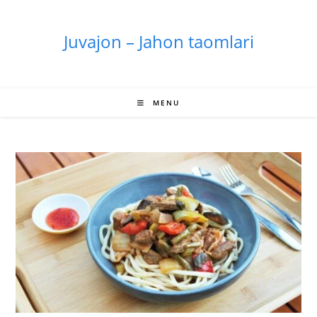
Skip
to
Juvajon – Jahon taomlari
content
MENU