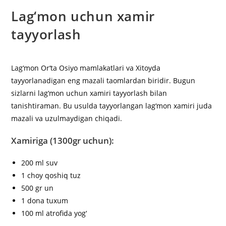
Lag‘mon uchun xamir
tayyorlash
Lag‘mon Or‘ta Osiyo mamlakatlari va Xitoyda
tayyorlanadigan eng mazali taomlardan biridir. Bugun
sizlarni lag‘mon uchun xamiri tayyorlash bilan
tanishtiraman. Bu usulda tayyorlangan lag‘mon xamiri juda
mazali va uzulmaydigan chiqadi.
Xamiriga (1300gr uchun):
200 ml suv
1 choy qoshiq tuz
500 gr un
1 dona tuxum
100 ml atrofida yog‘