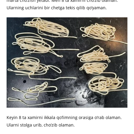
marta cho‘zish yetadi. Men 8 ta xamirni cho‘zib olaman.
Ularning uchlarini bir chetga tekis qilib qo‘yaman.
Keyin 8 ta xamirni ikkala qo‘limning orasiga o‘rab olaman.
Ularni stolga urib, cho‘zib olaman.