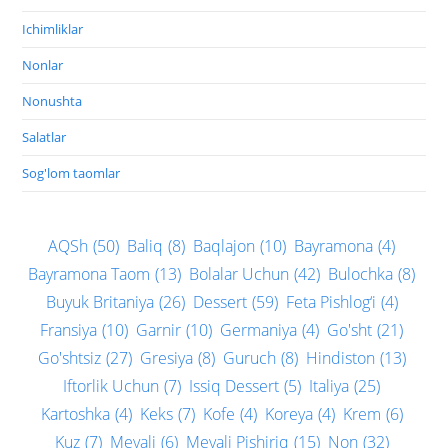
Ichimliklar
Nonlar
Nonushta
Salatlar
Sog'lom taomlar
AQSh
(50)
Baliq
(8)
Baqlajon
(10)
Bayramona
(4)
Bayramona Taom
(13)
Bolalar Uchun
(42)
Bulochka
(8)
Buyuk Britaniya
(26)
Dessert
(59)
Feta Pishlog‘i
(4)
Fransiya
(10)
Garnir
(10)
Germaniya
(4)
Go'sht
(21)
Go'shtsiz
(27)
Gresiya
(8)
Guruch
(8)
Hindiston
(13)
Iftorlik Uchun
(7)
Issiq Dessert
(5)
Italiya
(25)
Kartoshka
(4)
Keks
(7)
Kofe
(4)
Koreya
(4)
Krem
(6)
Kuz
(7)
Mevali
(6)
Mevali Pishiriq
(15)
Non
(32)