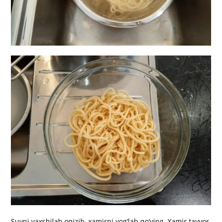
Suvni yaxshilab oqizib, xamirni yog‘lab qo‘ying. Xamir tayyor,