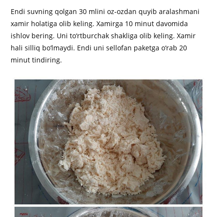
Endi suvning qolgan 30 mlini oz-ozdan quyib aralashmani
xamir holatiga olib keling. Xamirga 10 minut davomida
ishlov bering. Uni to‘rtburchak shakliga olib keling. Xamir
hali silliq bo‘lmaydi. Endi uni sellofan paketga o‘rab 20
minut tindiring.