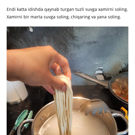
Endi katta idishda qaynab turgan tuzli suvga xamirni soling.
Xamirni bir marta suvga soling, chiqaring va yana soling.