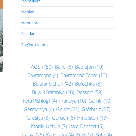
Ichimliklar
Nonlar
Nonushta
Salatlar
Sog'lom taomlar
AQSh
(50)
Baliq
(8)
Baqlajon
(10)
Bayramona
(4)
Bayramona Taom
(13)
Bolalar Uchun
(42)
Bulochka
(8)
Buyuk Britaniya
(26)
Dessert
(59)
Feta Pishlog‘i
(4)
Fransiya
(10)
Garnir
(10)
Germaniya
(4)
Go'sht
(21)
Go'shtsiz
(27)
Gresiya
(8)
Guruch
(8)
Hindiston
(13)
Iftorlik Uchun
(7)
Issiq Dessert
(5)
Italiya
(25)
Kartoshka
(4)
Keks
(7)
Kofe
(4)