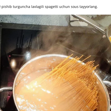
 pishib turguncha lavlagili spagetti uchun sous tayyorlang.