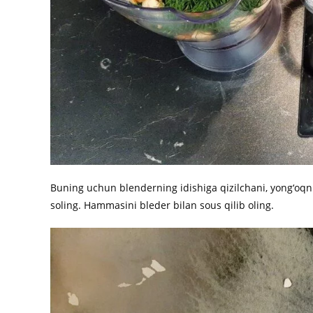
Buning uchun blenderning idishiga qizilchani, yong‘oqni
soling. Hammasini bleder bilan sous qilib oling.