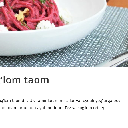
og‘lom taom
og‘lom taomdir. U vitaminlar, minerallar va foydali yog‘larga boy
 band odamlar uchun ayni muddao. Tez va sog‘lom retsept.