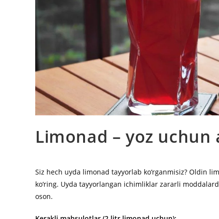
Limonad – yoz uchun a
Siz hech uyda limonad tayyorlab ko‘rganmisiz? Oldin li
ko‘ring. Uyda tayyorlangan ichimliklar zararli moddalard
oson.
Kerakli mahsulotlar (2 litr limonad uchun):