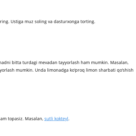
tiring. Ustiga muz soling va dasturxonga torting.
monadni bitta turdagi mevadan tayyorlash ham mumkin. Masalan,
orlash mumkin. Unda limonadga ko‘proq limon sharbati qo‘shish
ham topasiz. Masalan,
sutli kokteyl
.