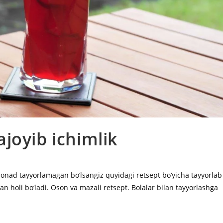
joyib ichimlik
monad tayyorlamagan bo‘lsangiz quyidagi retsept bo‘yicha tayyorlab
an holi bo‘ladi. Oson va mazali retsept. Bolalar bilan tayyorlashga