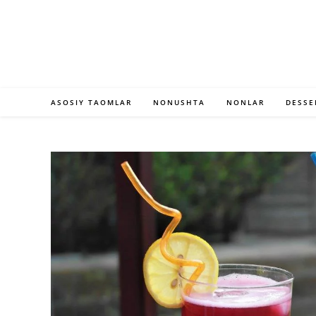
Skip
to
content
ASOSIY TAOMLAR
NONUSHTA
NONLAR
DESSE