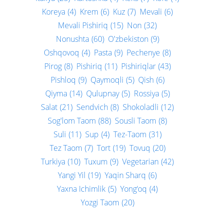
Koreya
(4)
Krem
(6)
Kuz
(7)
Mevali
(6)
Mevali Pishiriq
(15)
Non
(32)
Nonushta
(60)
O'zbekiston
(9)
Oshqovoq
(4)
Pasta
(9)
Pechenye
(8)
Pirog
(8)
Pishiriq
(11)
Pishiriqlar
(43)
Pishloq
(9)
Qaymoqli
(5)
Qish
(6)
Qiyma
(14)
Qulupnay
(5)
Rossiya
(5)
Salat
(21)
Sendvich
(8)
Shokoladli
(12)
Sog'lom Taom
(88)
Sousli Taom
(8)
Suli
(11)
Sup
(4)
Tez-Taom
(31)
Tez Taom
(7)
Tort
(19)
Tovuq
(20)
Turkiya
(10)
Tuxum
(9)
Vegetarian
(42)
Yangi Yil
(19)
Yaqin Sharq
(6)
Yaxna Ichimlik
(5)
Yong‘oq
(4)
Yozgi Taom
(20)