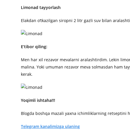
Limonad tayyorlash
Elakdan o‘tkazilgan siropni 2 litr gazli suv bilan aralash
E’tibor qiling:
Men har xil rezavor mevalarni aralashtirdim. Lekin li
malina. Yoki umuman rezavor meva solmasdan ham tayy
kerak.
Yoqimli ishtaha!!!
Blogda boshqa mazali yaxna ichimliklarning retseptini 
Telegram kanalimizga ulaning