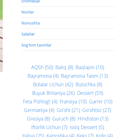
Ichimliklar
Nonlar
Nonushta
Salatlar
Sog'lom taomlar
AQSh
(50)
Baliq
(8)
Baqlajon
(10)
Bayramona
(4)
Bayramona Taom
(13)
Bolalar Uchun
(42)
Bulochka
(8)
Buyuk Britaniya
(26)
Dessert
(59)
Feta Pishlog‘i
(4)
Fransiya
(10)
Garnir
(10)
Germaniya
(4)
Go'sht
(21)
Go'shtsiz
(27)
Gresiya
(8)
Guruch
(8)
Hindiston
(13)
Iftorlik Uchun
(7)
Issiq Dessert
(5)
Italiya
(25)
Kartoshka
(4)
Keks
(7)
Kofe
(4)