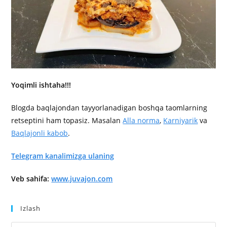
Yoqimli ishtaha!!!
Blogda baqlajondan tayyorlanadigan boshqa taomlarning
retseptini ham topasiz. Masalan
Alla norma
,
Karniyarik
va
B
aqlajonli kabob
.
Telegram kanalimizga ulaning
Veb sahifa:
www.juvajon.com
Izlash