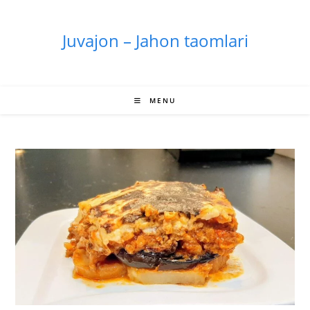
Skip
to
Juvajon – Jahon taomlari
content
MENU