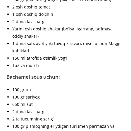
2 osh qoshiq tomat
1 osh qoshiq dolchin
2 dona lavr bargi
Yarim osh qoshiq shakar (bo‘lsa jigarrang, bo‘lmasa
oddiy shakar)
1 dona sabzavot yoki tovuq ziravori, misol uchun Maggi
kubiklari
150 ml atrofida o‘simlik yog‘i
Tuz va murch
Bachamel sous uchun:
100 gr un
100 gr sariyog‘
650 ml sut
2 dona lavr bargi
2 ta tuxumning sarig‘i
100 gr pishloqning eriydigan turi (men parmazan va