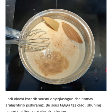
Endi olovni ko‘tarib sousni qo‘yiqlashgunicha tinmay
aralashtirib pishiramiz. Bu sous tagiga tez oladi, shuning
uchun uni tinmay aralashtrib turing.