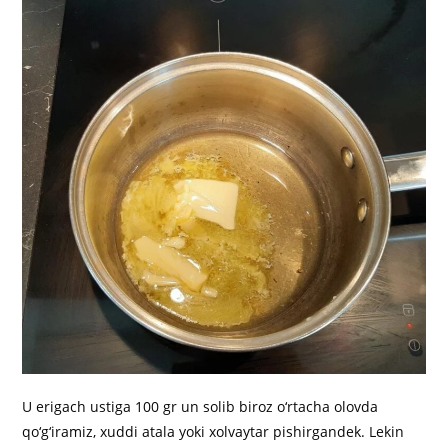
U erigach ustiga 100 gr un solib biroz o‘rtacha olovda
qo‘g‘iramiz, xuddi atala yoki xolvaytar pishirgandek. Lekin