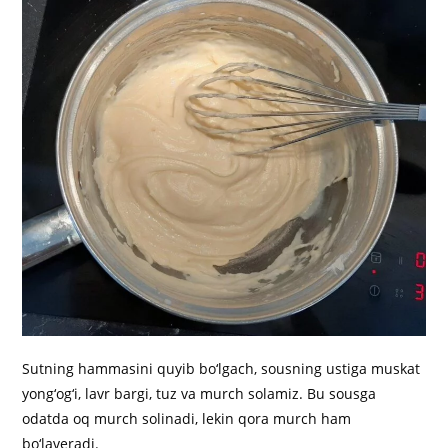
Sutning hammasini quyib bo‘lgach, sousning ustiga muskat
yong‘og‘i, lavr bargi, tuz va murch solamiz. Bu sousga
odatda oq murch solinadi, lekin qora murch ham
bo‘laveradi.