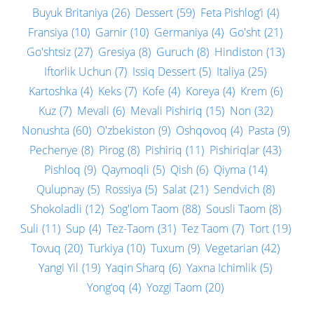
Buyuk Britaniya
(26)
Dessert
(59)
Feta Pishlog‘i
(4)
Fransiya
(10)
Garnir
(10)
Germaniya
(4)
Go'sht
(21)
Go'shtsiz
(27)
Gresiya
(8)
Guruch
(8)
Hindiston
(13)
Iftorlik Uchun
(7)
Issiq Dessert
(5)
Italiya
(25)
Kartoshka
(4)
Keks
(7)
Kofe
(4)
Koreya
(4)
Krem
(6)
Kuz
(7)
Mevali
(6)
Mevali Pishiriq
(15)
Non
(32)
Nonushta
(60)
O'zbekiston
(9)
Oshqovoq
(4)
Pasta
(9)
Pechenye
(8)
Pirog
(8)
Pishiriq
(11)
Pishiriqlar
(43)
Pishloq
(9)
Qaymoqli
(5)
Qish
(6)
Qiyma
(14)
Qulupnay
(5)
Rossiya
(5)
Salat
(21)
Sendvich
(8)
Shokoladli
(12)
Sog'lom Taom
(88)
Sousli Taom
(8)
Suli
(11)
Sup
(4)
Tez-Taom
(31)
Tez Taom
(7)
Tort
(19)
Tovuq
(20)
Turkiya
(10)
Tuxum
(9)
Vegetarian
(42)
Yangi Yil
(19)
Yaqin Sharq
(6)
Yaxna Ichimlik
(5)
Yong‘oq
(4)
Yozgi Taom
(20)