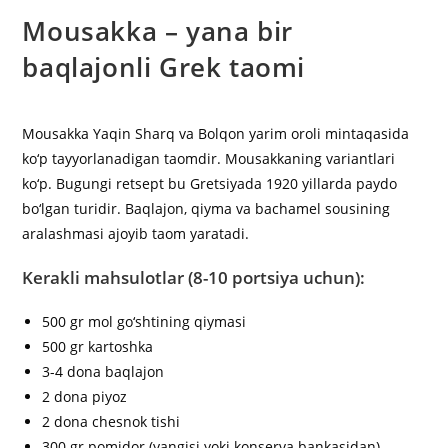
Mousakka – yana bir
baqlajonli Grek taomi
Mousakka Yaqin Sharq va Bolqon yarim oroli mintaqasida
ko‘p tayyorlanadigan taomdir. Mousakkaning variantlari
ko‘p. Bugungi retsept bu Gretsiyada 1920 yillarda paydo
bo‘lgan turidir. Baqlajon, qiyma va bachamel sousining
aralashmasi ajoyib taom yaratadi.
Kerakli mahsulotlar (8-10 portsiya uchun):
500 gr mol go‘shtining qiymasi
500 gr kartoshka
3-4 dona baqlajon
2 dona piyoz
2 dona chesnok tishi
300 gr pomidor (yangisi yoki konserva bankasidan)