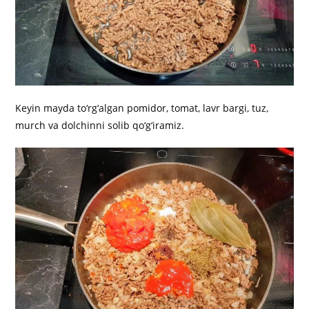
Keyin mayda to‘rg‘algan pomidor, tomat, lavr bargi, tuz,
murch va dolchinni solib qo‘g‘iramiz.