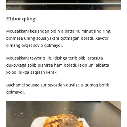
E’tibor qiling:
Mousakkani kesishdan oldin albatta 40 minut tindiring,
bo‘lmasa uning sousi yaxshi qotmagan bo‘ladi. Xavotir
olmang ovqat sovib qolmaydi.
Mousakkani tayyor qilib, idishga terib olib, ertasiga
duxovkaga solib pishirsa ham bo‘ladi, lekin uni albatta
xolodilnikda saqlash kerak.
Bachamel sousga sut oz-ozdan quyilsa u qumoq bo‘lib
qolmaydi.