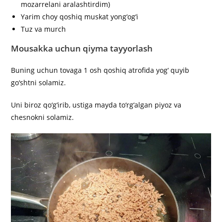
mozarrelani aralashtirdim)
Yarim choy qoshiq muskat yong‘og‘i
Tuz va murch
Mousakka uchun qiyma tayyorlash
Buning uchun tovaga 1 osh qoshiq atrofida yog‘ quyib
go‘shtni solamiz.
Uni biroz qo‘g‘irib, ustiga mayda to‘rg‘algan piyoz va
chesnokni solamiz.