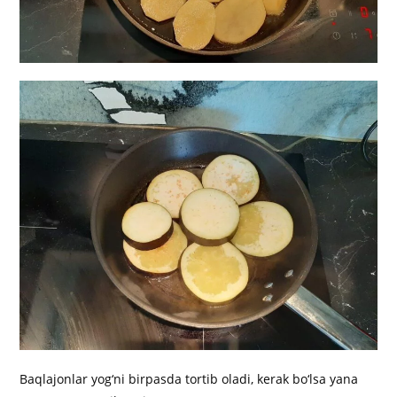
Baqlajonlar yog‘ni birpasda tortib oladi, kerak bo‘lsa yana