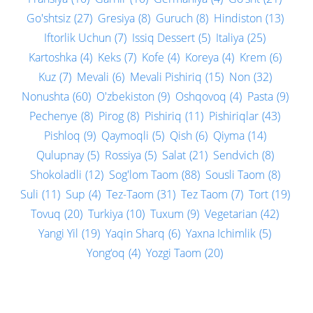
Go'shtsiz
(27)
Gresiya
(8)
Guruch
(8)
Hindiston
(13)
Iftorlik Uchun
(7)
Issiq Dessert
(5)
Italiya
(25)
Kartoshka
(4)
Keks
(7)
Kofe
(4)
Koreya
(4)
Krem
(6)
Kuz
(7)
Mevali
(6)
Mevali Pishiriq
(15)
Non
(32)
Nonushta
(60)
O'zbekiston
(9)
Oshqovoq
(4)
Pasta
(9)
Pechenye
(8)
Pirog
(8)
Pishiriq
(11)
Pishiriqlar
(43)
Pishloq
(9)
Qaymoqli
(5)
Qish
(6)
Qiyma
(14)
Qulupnay
(5)
Rossiya
(5)
Salat
(21)
Sendvich
(8)
Shokoladli
(12)
Sog'lom Taom
(88)
Sousli Taom
(8)
Suli
(11)
Sup
(4)
Tez-Taom
(31)
Tez Taom
(7)
Tort
(19)
Tovuq
(20)
Turkiya
(10)
Tuxum
(9)
Vegetarian
(42)
Yangi Yil
(19)
Yaqin Sharq
(6)
Yaxna Ichimlik
(5)
Yong‘oq
(4)
Yozgi Taom
(20)