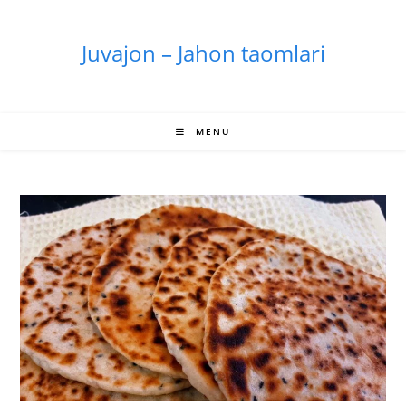
Skip
to
Juvajon – Jahon taomlari
content
MENU