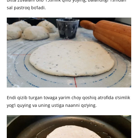
sal pastroq bo‘ladi.
Endi qizib turgan tovaga yarim choy qoshiq atrofida o‘simlik
yog‘i quying va uning ustiga naanni qo‘ying.