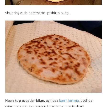
Shunday qilib hammasini pishirib oling.
Naan ko‘p ovqatlar bilan, ayniqsa
karri
,
ko‘rma
, boshqa
sousli taomlar va qaymoq bilan juda mos tushadi.