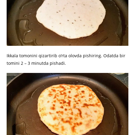
Ikkala tomonini qizartirib o‘rta olovda pishiring. Odatda bir
tomini 2 – 3 minutda pishadi.