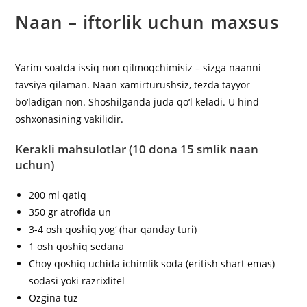
Naan – iftorlik uchun maxsus
Yarim soatda issiq non qilmoqchimisiz – sizga naanni
tavsiya qilaman. Naan xamirturushsiz, tezda tayyor
bo‘ladigan non. Shoshilganda juda qo‘l keladi. U hind
oshxonasining vakilidir.
Kerakli mahsulotlar
(10 dona 15 smlik naan
uchun)
200 ml qatiq
350 gr atrofida un
3-4 osh qoshiq yog‘ (har qanday turi)
1 osh qoshiq sedana
Choy qoshiq uchida ichimlik soda (eritish shart emas)
sodasi yoki razrixlitel
Ozgina tuz