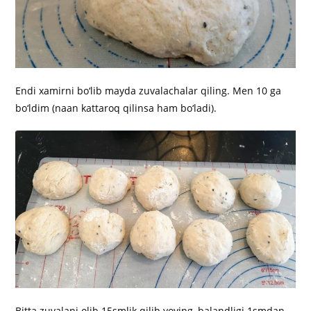
Endi xamirni bo‘lib mayda zuvalachalar qiling. Men 10 ga
bo‘ldim (naan kattaroq qilinsa ham bo‘ladi).
Bitta zuvalani olib 15smlik qilib yoying, balandligi 1smdan