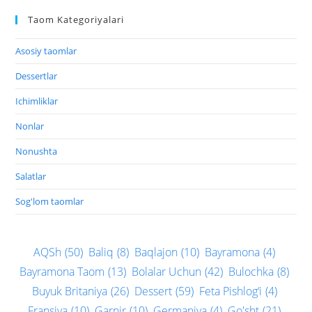
Taom Kategoriyalari
Asosiy taomlar
Dessertlar
Ichimliklar
Nonlar
Nonushta
Salatlar
Sog'lom taomlar
AQSh
(50)
Baliq
(8)
Baqlajon
(10)
Bayramona
(4)
Bayramona Taom
(13)
Bolalar Uchun
(42)
Bulochka
(8)
Buyuk Britaniya
(26)
Dessert
(59)
Feta Pishlog‘i
(4)
Fransiya
(10)
Garnir
(10)
Germaniya
(4)
Go'sht
(21)