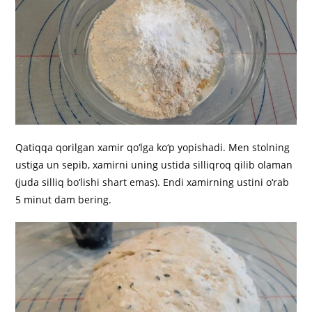
Qatiqqa qorilgan xamir qo‘lga ko‘p yopishadi. Men stolning
ustiga un sepib, xamirni uning ustida silliqroq qilib olaman
(juda silliq bo‘lishi shart emas). Endi xamirning ustini o‘rab
5 minut dam bering.