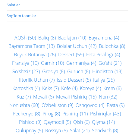
Salatlar
Sog'lom taomlar
AQSh
(50)
Baliq
(8)
Baqlajon
(10)
Bayramona
(4)
Bayramona Taom
(13)
Bolalar Uchun
(42)
Bulochka
(8)
Buyuk Britaniya
(26)
Dessert
(59)
Feta Pishlog‘i
(4)
Fransiya
(10)
Garnir
(10)
Germaniya
(4)
Go'sht
(21)
Go'shtsiz
(27)
Gresiya
(8)
Guruch
(8)
Hindiston
(13)
Iftorlik Uchun
(7)
Issiq Dessert
(5)
Italiya
(25)
Kartoshka
(4)
Keks
(7)
Kofe
(4)
Koreya
(4)
Krem
(6)
Kuz
(7)
Mevali
(6)
Mevali Pishiriq
(15)
Non
(32)
Nonushta
(60)
O'zbekiston
(9)
Oshqovoq
(4)
Pasta
(9)
Pechenye
(8)
Pirog
(8)
Pishiriq
(11)
Pishiriqlar
(43)
Pishloq
(9)
Qaymoqli
(5)
Qish
(6)
Qiyma
(14)
Qulupnay
(5)
Rossiya
(5)
Salat
(21)
Sendvich
(8)