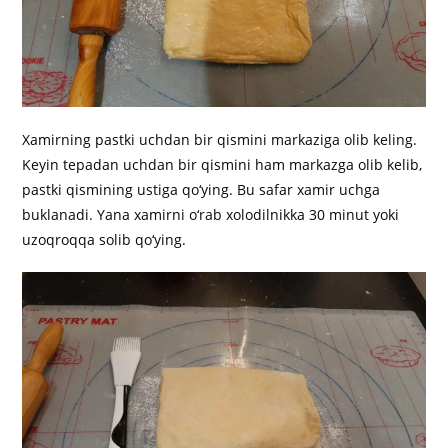
Xamirning pastki uchdan bir qismini markaziga olib keling.
Keyin tepadan uchdan bir qismini ham markazga olib kelib,
pastki qismining ustiga qo‘ying. Bu safar xamir uchga
buklanadi. Yana xamirni o‘rab xolodilnikka 30 minut yoki
uzoqroqqa solib qo‘ying.