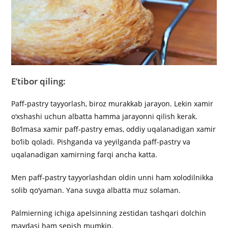
E’tibor qiling:
Paff-pastry tayyorlash, biroz murakkab jarayon. Lekin xamir
o‘xshashi uchun albatta hamma jarayonni qilish kerak.
Bo‘lmasa xamir paff-pastry emas, oddiy uqalanadigan xamir
bo‘lib qoladi. Pishganda va yeyilganda paff-pastry va
uqalanadigan xamirning farqi ancha katta.
Men paff-pastry tayyorlashdan oldin unni ham xolodilnikka
solib qo‘yaman. Yana suvga albatta muz solaman.
Palmierning ichiga apelsinning zestidan tashqari dolchin
maydasi ham sepish mumkin.