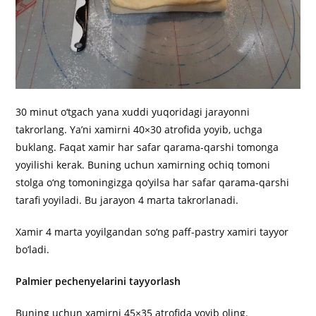
30 minut o‘tgach yana xuddi yuqoridagi jarayonni
takrorlang. Ya’ni xamirni 40×30 atrofida yoyib, uchga
buklang. Faqat xamir har safar qarama-qarshi tomonga
yoyilishi kerak. Buning uchun xamirning ochiq tomoni
stolga o‘ng tomoningizga qo‘yilsa har safar qarama-qarshi
tarafi yoyiladi. Bu jarayon 4 marta takrorlanadi.
Xamir 4 marta yoyilgandan so‘ng paff-pastry xamiri tayyor
bo‘ladi.
Palmier pechenyelarini tayyorlash
Buning uchun xamirni 45×35 atrofida yoyib oling.