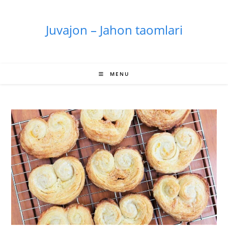
Skip
to
Juvajon – Jahon taomlari
content
MENU