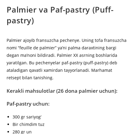
Palmier va Paf-pastry (Puff-
pastry)
Palmier ajoyib fransuzcha pechenye. Uning to‘la fransuzcha
nomi “feuille de palmier” ya’ni palma daraxtining bargi
degan ma’noni bildiradi. Palmier XX asrning boshlarida
yaratilgan. Bu pechenyelar paf-pastry (puff-pastry) deb
ataladigan qavatli xamirdan tayyorlanadi. Marhamat
retsept bilan tanishing.
Kerakli mahsulotlar (26 dona palmier uchun):
Paf-pastry uchun:
300 gr sariyog‘
Bir chimdim tuz
280 gr un