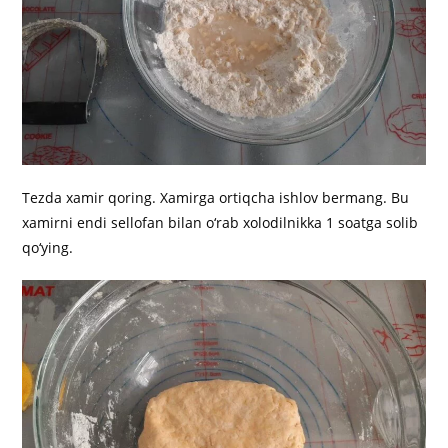
Tezda xamir qoring. Xamirga ortiqcha ishlov bermang. Bu
xamirni endi sellofan bilan o‘rab xolodilnikka 1 soatga solib
qo‘ying.