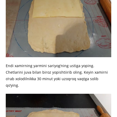
Endi xamirning yarmini sariyog‘ning ustiga yoping.
Chetlarini juva bilan biroz yopishtiirib oling. Keyin xamirni
o‘rab xolodilnikka 30 minut yoki uzoqroq vaqtga solib
qo‘ying.