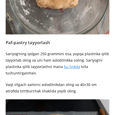
Paf-pastry
tayyorlash
Sariyog‘ning qolgan 250 grammini esa, yupqa plastinka qilib
tayyorlab oling va uni ham xolodilnikka soling. Sariyog‘ni
plastinka qilib tayyorlashni mana
bu linkda
to‘la
tushuntirganman.
Vaqt o‘tgach xamirni xolodilnikdan oling va 40×30 sm
atrofida to‘rtburchak shaklida yoyib oling.