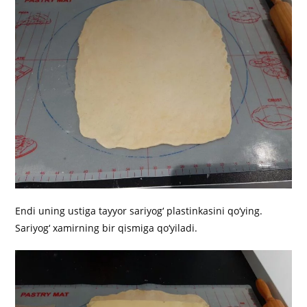
Endi uning ustiga tayyor sariyog‘ plastinkasini qo‘ying.
Sariyog‘ xamirning bir qismiga qo‘yiladi.