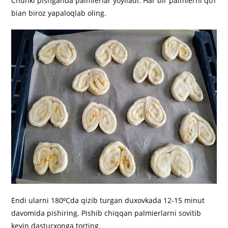
Chunki pishganda palmierlar yoyiladi. Har bir palmierni qo‘l
bian biroz yapaloqlab oling.
Endi ularni 180⁰Cda qizib turgan duxovkada 12-15 minut
davomida pishiring. Pishib chiqqan palmierlarni sovitib
keyin dasturxonga torting.