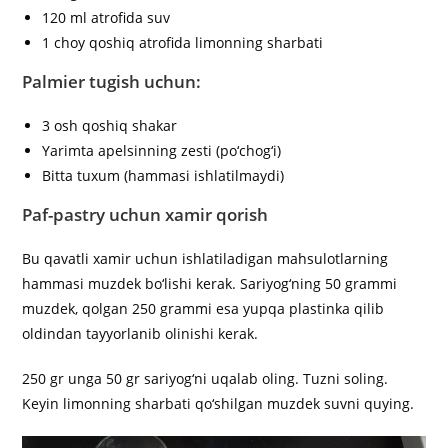
120 ml atrofida suv
1 choy qoshiq atrofida limonning sharbati
Palmier tugish uchun:
3 osh qoshiq shakar
Yarimta apelsinning zesti (po‘chog‘i)
Bitta tuxum (hammasi ishlatilmaydi)
Paf-pastry
uchun xamir qorish
Bu qavatli xamir uchun ishlatiladigan mahsulotlarning
hammasi muzdek bo‘lishi kerak. Sariyog‘ning 50 grammi
muzdek, qolgan 250 grammi esa yupqa plastinka qilib
oldindan tayyorlanib olinishi kerak.
250 gr unga 50 gr sariyog‘ni uqalab oling. Tuzni soling.
Keyin limonning sharbati qo‘shilgan muzdek suvni quying.