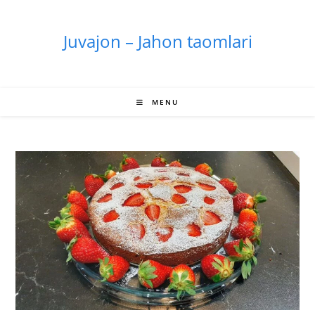
Skip
to
Juvajon – Jahon taomlari
content
MENU