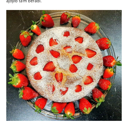
ajoyib ta’m beradi.