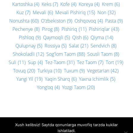
Kartoshka
(4)
Keks
(7)
Kofe
(4)
Koreya
(4)
Krem
(6)
Kuz
(7)
Mevali
(6)
Mevali Pishiriq
(15)
Non
(32)
Nonushta
(60)
O'zbekiston
(9)
Oshqovoq
(4)
Pasta
(9)
Pechenye
(8)
Pirog
(8)
Pishiriq
(11)
Pishiriqlar
(43)
Pishloq
(9)
Qaymoqli
(5)
Qish
(6)
Qiyma
(14)
Qulupnay
(5)
Rossiya
(5)
Salat
(21)
Sendvich
(8)
Shokoladli
(12)
Sog'lom Taom
(88)
Sousli Taom
(8)
Suli
(11)
Sup
(4)
Tez-Taom
(31)
Tez Taom
(7)
Tort
(19)
Tovuq
(20)
Turkiya
(10)
Tuxum
(9)
Vegetarian
(42)
Yangi Yil
(19)
Yaqin Sharq
(6)
Yaxna Ichimlik
(5)
Yong‘oq
(4)
Yozgi Taom
(20)
Xush kelibsiz! Saytda qonunlarga muvofiq tarzda kukilar
Biz bilan bog'lanish
Privacy policy
ishlatiladi.