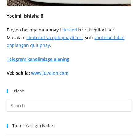
Yoqimli ishtaha!!!
Blogda boshqa qulupnayli
dessert
lar retseptlari bor.
Masalan,
shokolad va qulupnayli tort
, yoki
shokolad bilan
qoplangan qulupnay
.
Telegram kanalimizga ulaning
Veb sahifa:
www.juvajon.com
Izlash
Taom Kategoriyalari