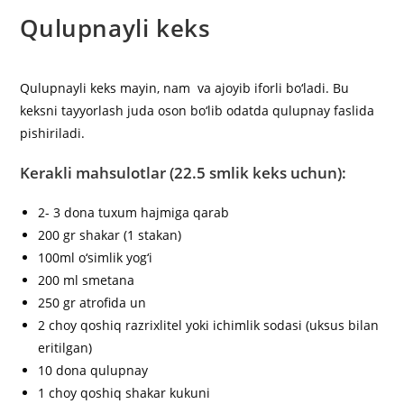
Qulupnayli keks
Qulupnayli keks mayin, nam va ajoyib iforli bo‘ladi. Bu
keksni tayyorlash juda oson bo‘lib odatda qulupnay faslida
pishiriladi.
Kerakli mahsulotlar (22.5 smlik keks uchun):
2- 3 dona tuxum hajmiga qarab
200 gr shakar (1 stakan)
100ml o‘simlik yog‘i
200 ml smetana
250 gr atrofida un
2 choy qoshiq razrixlitel yoki ichimlik sodasi (uksus bilan
eritilgan)
10 dona qulupnay
1 choy qoshiq shakar kukuni