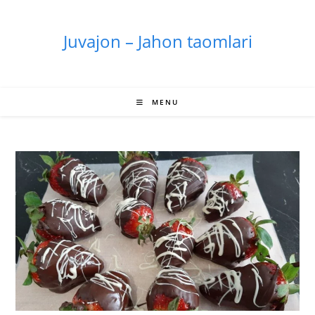
Skip
to
Juvajon – Jahon taomlari
content
MENU