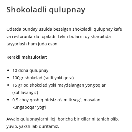
Shokoladli qulupnay
Odatda bunday usulda bezalgan shokoladli qulupnay kafe
va restoranlarda topiladi. Lekin bularni uy sharoitida
tayyorlash ham juda oson.
Kerakli mahsulotlar:
10 dona qulupnay
100gr shokolad (sutli yoki qora)
15 gr oq shokolad yoki maydalangan yong‘oqlar
(xohlasangiz)
0.5 choy qoshiq hidsiz o‘simlik yog‘I, masalan
kungaboqar yog‘i
Avvalo qulupnaylarni iloji boricha bir xillarini tanlab olib,
yuvib, yaxshilab quritamiz.