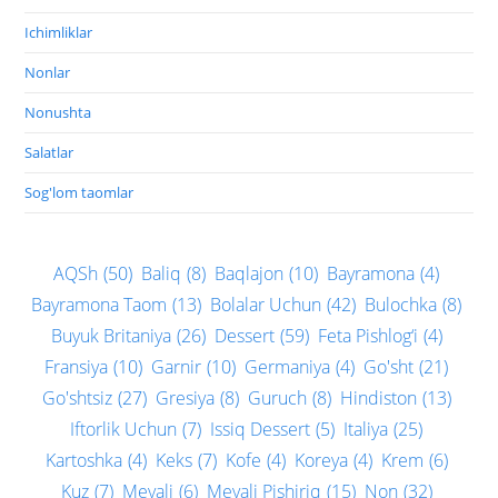
Ichimliklar
Nonlar
Nonushta
Salatlar
Sog'lom taomlar
AQSh
(50)
Baliq
(8)
Baqlajon
(10)
Bayramona
(4)
Bayramona Taom
(13)
Bolalar Uchun
(42)
Bulochka
(8)
Buyuk Britaniya
(26)
Dessert
(59)
Feta Pishlog‘i
(4)
Fransiya
(10)
Garnir
(10)
Germaniya
(4)
Go'sht
(21)
Go'shtsiz
(27)
Gresiya
(8)
Guruch
(8)
Hindiston
(13)
Iftorlik Uchun
(7)
Issiq Dessert
(5)
Italiya
(25)
Kartoshka
(4)
Keks
(7)
Kofe
(4)
Koreya
(4)
Krem
(6)
Kuz
(7)
Mevali
(6)
Mevali Pishiriq
(15)
Non
(32)