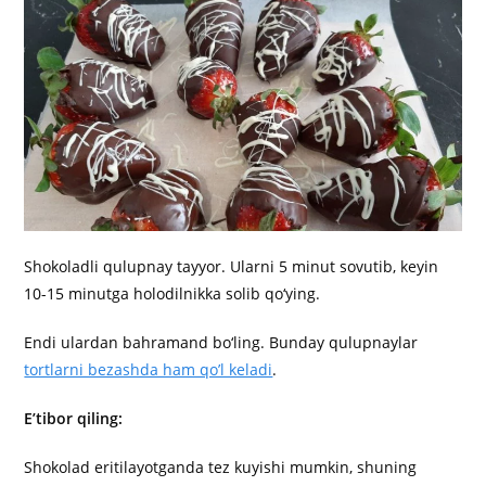
Shokoladli qulupnay tayyor. Ularni 5 minut sovutib, keyin
10-15 minutga holodilnikka solib qo‘ying.
Endi ulardan bahramand bo‘ling. Bunday qulupnaylar
tortlarni bezashda ham qo’l keladi
.
E’tibor qiling:
Shokolad eritilayotganda tez kuyishi mumkin, shuning