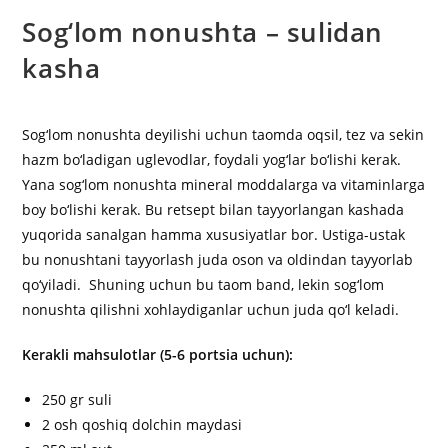
Sog‘lom nonushta – sulidan
kasha
Sog‘lom nonushta deyilishi uchun taomda oqsil, tez va sekin
hazm bo‘ladigan uglevodlar, foydali yog‘lar bo‘lishi kerak.
Yana sog‘lom nonushta mineral moddalarga va vitaminlarga
boy bo‘lishi kerak. Bu retsept bilan tayyorlangan kashada
yuqorida sanalgan hamma xususiyatlar bor. Ustiga-ustak
bu nonushtani tayyorlash juda oson va oldindan tayyorlab
qo‘yiladi. Shuning uchun bu taom band, lekin sog‘lom
nonushta qilishni xohlaydiganlar uchun juda qo‘l keladi.
Kerakli mahsulotlar (5-6 portsia uchun):
250 gr suli
2 osh qoshiq dolchin maydasi