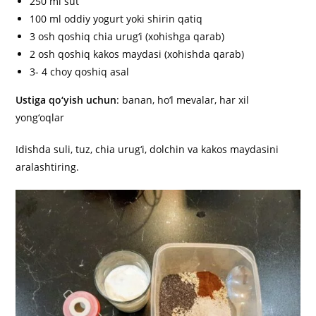
250 ml sut
100 ml oddiy yogurt yoki shirin qatiq
3 osh qoshiq chia urug‘i (xohishga qarab)
2 osh qoshiq kakos maydasi (xohishda qarab)
3- 4 choy qoshiq asal
Ustiga qo‘yish uchun
: banan, ho‘l mevalar, har xil
yong‘oqlar
Idishda suli, tuz, chia urug‘i, dolchin va kakos maydasini
aralashtiring.