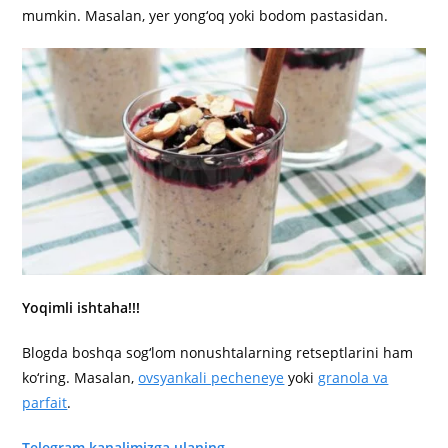
mumkin. Masalan, yer yong‘oq yoki bodom pastasidan.
Yoqimli ishtaha!!!
Blogda boshqa sog‘lom nonushtalarning retseptlarini ham
ko‘ring. Masalan,
ovsyankali pecheneye
yoki
granola va
parfait
.
Telegram kanalimizga ulaning