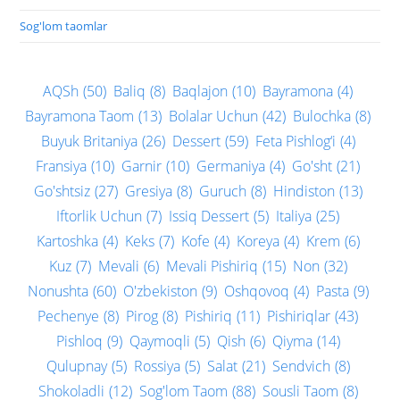
Sog'lom taomlar
AQSh
(50)
Baliq
(8)
Baqlajon
(10)
Bayramona
(4)
Bayramona Taom
(13)
Bolalar Uchun
(42)
Bulochka
(8)
Buyuk Britaniya
(26)
Dessert
(59)
Feta Pishlog‘i
(4)
Fransiya
(10)
Garnir
(10)
Germaniya
(4)
Go'sht
(21)
Go'shtsiz
(27)
Gresiya
(8)
Guruch
(8)
Hindiston
(13)
Iftorlik Uchun
(7)
Issiq Dessert
(5)
Italiya
(25)
Kartoshka
(4)
Keks
(7)
Kofe
(4)
Koreya
(4)
Krem
(6)
Kuz
(7)
Mevali
(6)
Mevali Pishiriq
(15)
Non
(32)
Nonushta
(60)
O'zbekiston
(9)
Oshqovoq
(4)
Pasta
(9)
Pechenye
(8)
Pirog
(8)
Pishiriq
(11)
Pishiriqlar
(43)
Pishloq
(9)
Qaymoqli
(5)
Qish
(6)
Qiyma
(14)
Qulupnay
(5)
Rossiya
(5)
Salat
(21)
Sendvich
(8)
Shokoladli
(12)
Sog'lom Taom
(88)
Sousli Taom
(8)