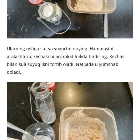
Ularning ustiga sut va yogurtni quying. Hammasini
aralashtirib, kechasi bilan xolodilnikda tindiring. Kechasi
bilan suli suyuqlikni tortib oladi. Natijada u yumshab
qoladi.