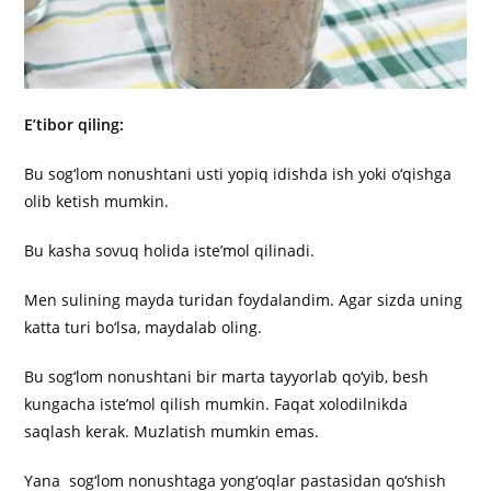
E’tibor qiling:
Bu sog‘lom nonushtani usti yopiq idishda ish yoki o‘qishga
olib ketish mumkin.
Bu kasha sovuq holida iste’mol qilinadi.
Men sulining mayda turidan foydalandim. Agar sizda uning
katta turi bo‘lsa, maydalab oling.
Bu sog‘lom nonushtani bir marta tayyorlab qo‘yib, besh
kungacha iste’mol qilish mumkin. Faqat xolodilnikda
saqlash kerak. Muzlatish mumkin emas.
Yana sog‘lom nonushtaga yong‘oqlar pastasidan qo‘shish