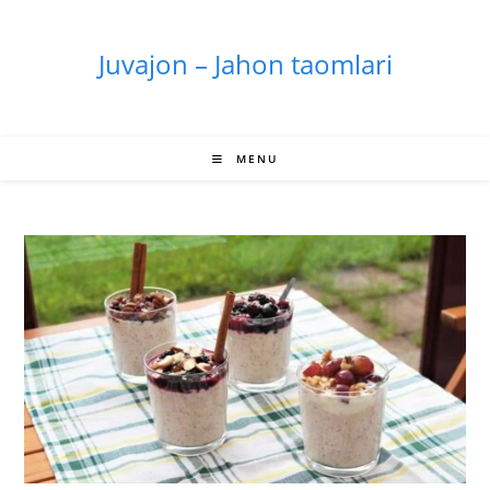
Skip
to
Juvajon – Jahon taomlari
content
MENU