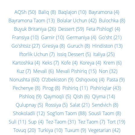
AQSh
(50)
Baliq
(8)
Baqlajon
(10)
Bayramona
(4)
Bayramona Taom
(13)
Bolalar Uchun
(42)
Bulochka
(8)
Buyuk Britaniya
(26)
Dessert
(59)
Feta Pishlog‘i
(4)
Fransiya
(10)
Garnir
(10)
Germaniya
(4)
Go'sht
(21)
Go'shtsiz
(27)
Gresiya
(8)
Guruch
(8)
Hindiston
(13)
Iftorlik Uchun
(7)
Issiq Dessert
(5)
Italiya
(25)
Kartoshka
(4)
Keks
(7)
Kofe
(4)
Koreya
(4)
Krem
(6)
Kuz
(7)
Mevali
(6)
Mevali Pishiriq
(15)
Non
(32)
Nonushta
(60)
O'zbekiston
(9)
Oshqovoq
(4)
Pasta
(9)
Pechenye
(8)
Pirog
(8)
Pishiriq
(11)
Pishiriqlar
(43)
Pishloq
(9)
Qaymoqli
(5)
Qish
(6)
Qiyma
(14)
Qulupnay
(5)
Rossiya
(5)
Salat
(21)
Sendvich
(8)
Shokoladli
(12)
Sog'lom Taom
(88)
Sousli Taom
(8)
Suli
(11)
Sup
(4)
Tez-Taom
(31)
Tez Taom
(7)
Tort
(19)
Tovuq
(20)
Turkiya
(10)
Tuxum
(9)
Vegetarian
(42)