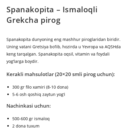
Spanakopita – Ismaloqli
Grekcha pirog
Spanakopita dunyoning eng mashhur piroglaridan biridir.
Uning vatani Gretsiya bo‘lib, hozirda u Yevropa va AQSHda
keng tarqalgan. Spanakopita oqsil, vitamin va foydali
yog‘larga boydir.
Kerakli mahsulotlar (20×20 smli pirog uchun):
300 gr filo xamiri (8-10 dona)
5-6 osh qoshiq zaytun yog‘i
Nachinkasi uchun:
500-600 gr ismaloq
2 dona tuxum