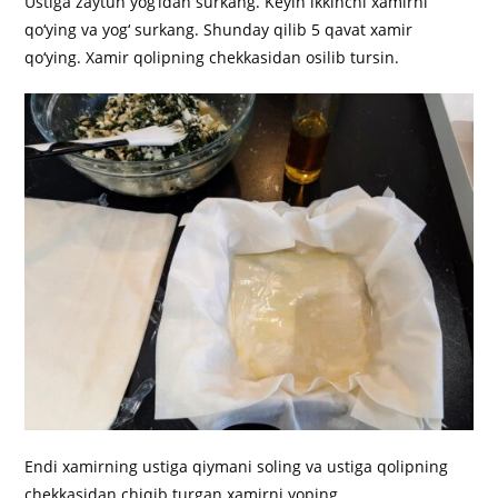
Ustiga zaytun yog‘idan surkang. Keyin ikkinchi xamirni
qo‘ying va yog‘ surkang. Shunday qilib 5 qavat xamir
qo‘ying. Xamir qolipning chekkasidan osilib tursin.
Endi xamirning ustiga qiymani soling va ustiga qolipning
chekkasidan chiqib turgan xamirni yoping.