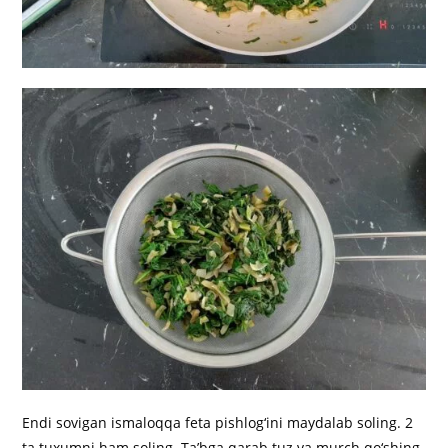
Endi sovigan ismaloqqa feta pishlog‘ini maydalab soling. 2
ta tuxumni ham soling. Ta’bga qarab tuz va murch qo‘shing.