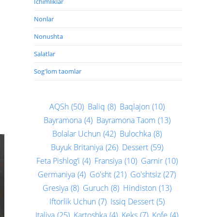
Ichimliklar
Nonlar
Nonushta
Salatlar
Sog'lom taomlar
AQSh
(50)
Baliq
(8)
Baqlajon
(10)
Bayramona
(4)
Bayramona Taom
(13)
Bolalar Uchun
(42)
Bulochka
(8)
Buyuk Britaniya
(26)
Dessert
(59)
Feta Pishlog‘i
(4)
Fransiya
(10)
Garnir
(10)
Germaniya
(4)
Go'sht
(21)
Go'shtsiz
(27)
Gresiya
(8)
Guruch
(8)
Hindiston
(13)
Iftorlik Uchun
(7)
Issiq Dessert
(5)
Italiya
(25)
Kartoshka
(4)
Keks
(7)
Kofe
(4)