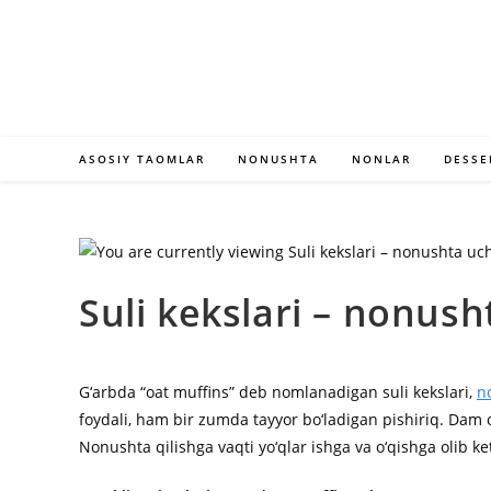
Skip
to
content
ASOSIY TAOMLAR
NONUSHTA
NONLAR
DESSE
Suli kekslari – nonus
G‘arbda “oat muffins” deb nomlanadigan suli kekslari,
n
foydali, ham bir zumda tayyor bo‘ladigan pishiriq. Dam o
Nonushta qilishga vaqti yo‘qlar ishga va o‘qishga olib 