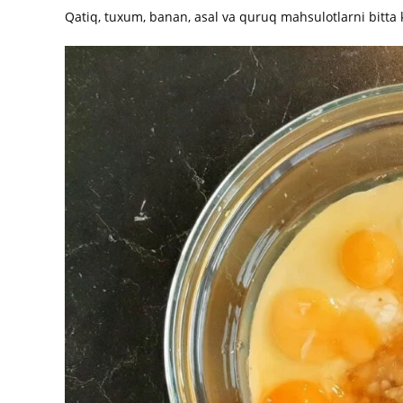
Qatiq, tuxum, banan, asal va quruq mahsulotlarni bitta k