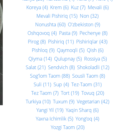
Koreya
(4)
Krem
(6)
Kuz
(7)
Mevali
(6)
Mevali Pishiriq
(15)
Non
(32)
Nonushta
(60)
O'zbekiston
(9)
Oshqovoq
(4)
Pasta
(9)
Pechenye
(8)
Pirog
(8)
Pishiriq
(11)
Pishiriqlar
(43)
Pishloq
(9)
Qaymoqli
(5)
Qish
(6)
Qiyma
(14)
Qulupnay
(5)
Rossiya
(5)
Salat
(21)
Sendvich
(8)
Shokoladli
(12)
Sog'lom Taom
(88)
Sousli Taom
(8)
Suli
(11)
Sup
(4)
Tez-Taom
(31)
Tez Taom
(7)
Tort
(19)
Tovuq
(20)
Turkiya
(10)
Tuxum
(9)
Vegetarian
(42)
Yangi Yil
(19)
Yaqin Sharq
(6)
Yaxna Ichimlik
(5)
Yong‘oq
(4)
Yozgi Taom
(20)