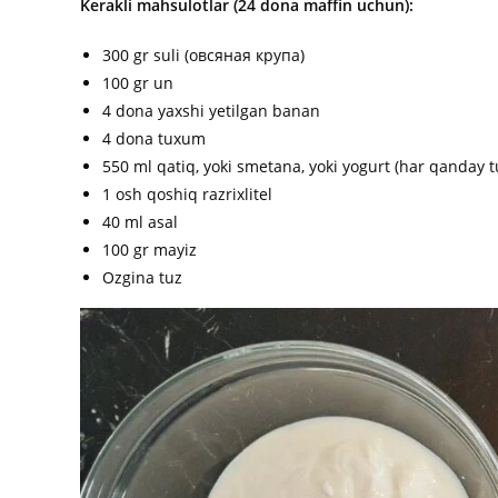
Kerakli mahsulotlar (24 dona maffin uchun):
300 gr suli (овсяная крупа)
100 gr un
4 dona yaxshi yetilgan banan
4 dona tuxum
550 ml qatiq, yoki smetana, yoki yogurt (har qanday t
1 osh qoshiq razrixlitel
40 ml asal
100 gr mayiz
Ozgina tuz