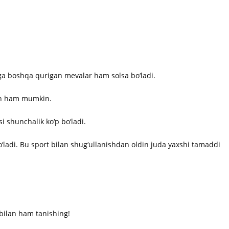
niga boshqa qurigan mevalar ham solsa bo‘ladi.
ish ham mumkin.
i shunchalik ko‘p bo‘ladi.
‘ladi. Bu sport bilan shug‘ullanishdan oldin juda yaxshi tamaddi
 bilan ham tanishing!