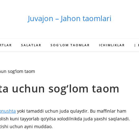
Juvajon – Jahon taomlari
RTLAR
SALATLAR
SOG’LOM TAOMLAR
ICHIMLIKLAR
|
hta uchun sog‘lom taom
onushta
yoki tamaddi uchun juda qulaydir. Bu maffinlar ham
lish kuni tayyorlab qo‘yilsa xolodilnikda juda yaxshi saqlanadi.
ketishi uchun ayni muddao.