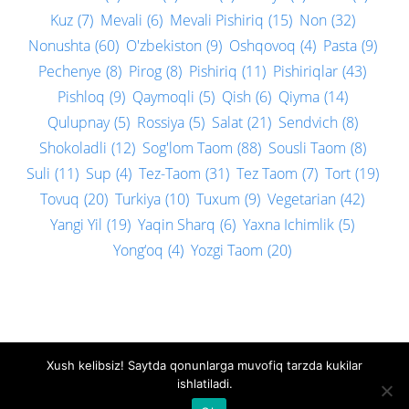
Kuz
(7)
Mevali
(6)
Mevali Pishiriq
(15)
Non
(32)
Nonushta
(60)
O'zbekiston
(9)
Oshqovoq
(4)
Pasta
(9)
Pechenye
(8)
Pirog
(8)
Pishiriq
(11)
Pishiriqlar
(43)
Pishloq
(9)
Qaymoqli
(5)
Qish
(6)
Qiyma
(14)
Qulupnay
(5)
Rossiya
(5)
Salat
(21)
Sendvich
(8)
Shokoladli
(12)
Sog'lom Taom
(88)
Sousli Taom
(8)
Suli
(11)
Sup
(4)
Tez-Taom
(31)
Tez Taom
(7)
Tort
(19)
Tovuq
(20)
Turkiya
(10)
Tuxum
(9)
Vegetarian
(42)
Yangi Yil
(19)
Yaqin Sharq
(6)
Yaxna Ichimlik
(5)
Yong‘oq
(4)
Yozgi Taom
(20)
Xush kelibsiz! Saytda qonunlarga muvofiq tarzda kukilar
Biz bilan bog'lanish
Privacy policy
ishlatiladi.