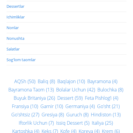
Dessertlar
Ichimliklar
Nonlar
Nonushta
Salatlar
Sog'lom taomlar
AQSh
(50)
Baliq
(8)
Baqlajon
(10)
Bayramona
(4)
Bayramona Taom
(13)
Bolalar Uchun
(42)
Bulochka
(8)
Buyuk Britaniya
(26)
Dessert
(59)
Feta Pishlog‘i
(4)
Fransiya
(10)
Garnir
(10)
Germaniya
(4)
Go'sht
(21)
Go'shtsiz
(27)
Gresiya
(8)
Guruch
(8)
Hindiston
(13)
Iftorlik Uchun
(7)
Issiq Dessert
(5)
Italiya
(25)
Kartoshka
(4)
Keks
(7)
Kofe
(4)
Koreya
(4)
Krem
(6)