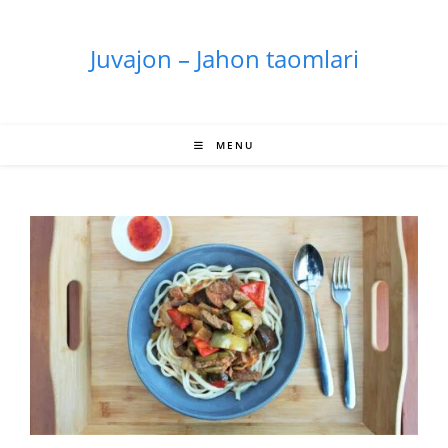
Skip
to
Juvajon – Jahon taomlari
content
MENU