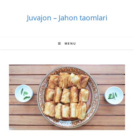
Skip
to
Juvajon – Jahon taomlari
content
MENU