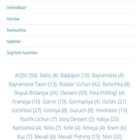
Ichimliklar
Nonlar
Nonushta
Salatlar
Sog'lom taomlar
AQSh
(50)
Baliq
(8)
Baqlajon
(10)
Bayramona
(4)
Bayramona Taom
(13)
Bolalar Uchun
(42)
Bulochka
(8)
Buyuk Britaniya
(26)
Dessert
(59)
Feta Pishlog‘i
(4)
Fransiya
(10)
Garnir
(10)
Germaniya
(4)
Go'sht
(21)
Go'shtsiz
(27)
Gresiya
(8)
Guruch
(8)
Hindiston
(13)
Iftorlik Uchun
(7)
Issiq Dessert
(5)
Italiya
(25)
Kartoshka
(4)
Keks
(7)
Kofe
(4)
Koreya
(4)
Krem
(6)
Kuz
(7)
Mevali
(6)
Mevali Pishiriq
(15)
Non
(32)