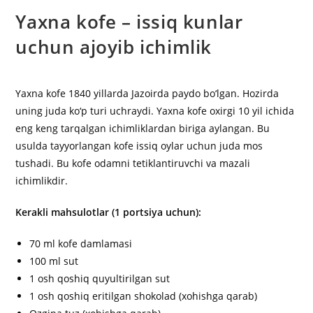
Yaxna kofe – issiq kunlar
uchun ajoyib ichimlik
Yaxna kofe 1840 yillarda Jazoirda paydo bo‘lgan. Hozirda
uning juda ko‘p turi uchraydi. Yaxna kofe oxirgi 10 yil ichida
eng keng tarqalgan ichimliklardan biriga aylangan. Bu
usulda tayyorlangan kofe issiq oylar uchun juda mos
tushadi. Bu kofe odamni tetiklantiruvchi va mazali
ichimlikdir.
Kerakli mahsulotlar (1 portsiya uchun):
70 ml kofe damlamasi
100 ml sut
1 osh qoshiq quyultirilgan sut
1 osh qoshiq eritilgan shokolad (xohishga qarab)