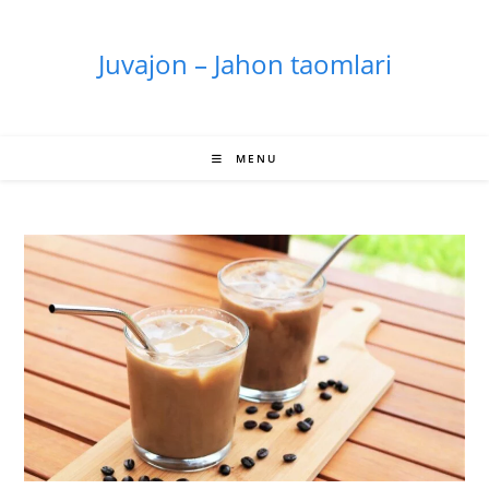
Skip
to
Juvajon – Jahon taomlari
content
MENU