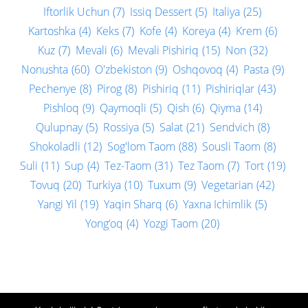
Iftorlik Uchun
(7)
Issiq Dessert
(5)
Italiya
(25)
Kartoshka
(4)
Keks
(7)
Kofe
(4)
Koreya
(4)
Krem
(6)
Kuz
(7)
Mevali
(6)
Mevali Pishiriq
(15)
Non
(32)
Nonushta
(60)
O'zbekiston
(9)
Oshqovoq
(4)
Pasta
(9)
Pechenye
(8)
Pirog
(8)
Pishiriq
(11)
Pishiriqlar
(43)
Pishloq
(9)
Qaymoqli
(5)
Qish
(6)
Qiyma
(14)
Qulupnay
(5)
Rossiya
(5)
Salat
(21)
Sendvich
(8)
Shokoladli
(12)
Sog'lom Taom
(88)
Sousli Taom
(8)
Suli
(11)
Sup
(4)
Tez-Taom
(31)
Tez Taom
(7)
Tort
(19)
Tovuq
(20)
Turkiya
(10)
Tuxum
(9)
Vegetarian
(42)
Yangi Yil
(19)
Yaqin Sharq
(6)
Yaxna Ichimlik
(5)
Yong‘oq
(4)
Yozgi Taom
(20)