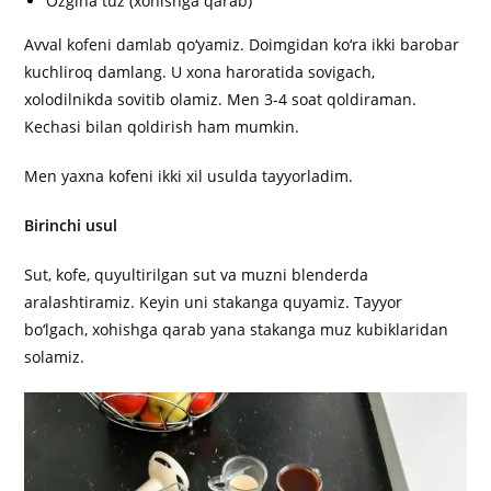
Ozgina tuz (xohishga qarab)
Avval kofeni damlab qo‘yamiz. Doimgidan ko‘ra ikki barobar
kuchliroq damlang. U xona haroratida sovigach,
xolodilnikda sovitib olamiz. Men 3-4 soat qoldiraman.
Kechasi bilan qoldirish ham mumkin.
Men yaxna kofeni ikki xil usulda tayyorladim.
Birinchi usul
Sut, kofe, quyultirilgan sut va muzni blenderda
aralashtiramiz. Keyin uni stakanga quyamiz. Tayyor
bo‘lgach, xohishga qarab yana stakanga muz kubiklaridan
solamiz.