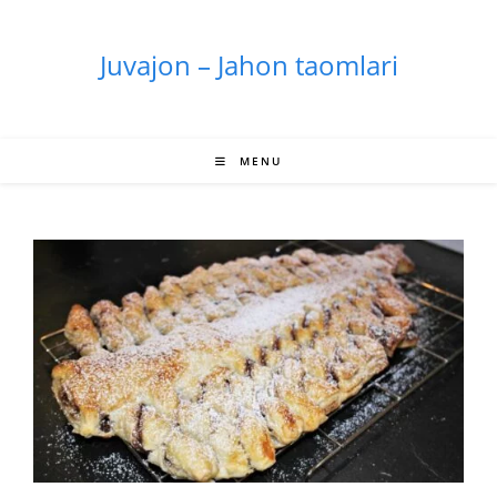
Skip
to
Juvajon – Jahon taomlari
content
MENU