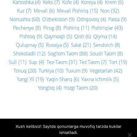
Kartoshka
(4)
Keks
(7)
Kofe
(4)
Koreya
(4)
Krem
(6)
Kuz
(7)
Mevali
(6)
Mevali Pishiriq
(15)
Non
(32)
Nonushta
(60)
O'zbekiston
(9)
Oshqovoq
(4)
Pasta
(9)
Pechenye
(8)
Pirog
(8)
Pishiriq
(11)
Pishiriqlar
(43)
Pishloq
(9)
Qaymoqli
(5)
Qish
(6)
Qiyma
(14)
Qulupnay
(5)
Rossiya
(5)
Salat
(21)
Sendvich
(8)
Shokoladli
(12)
Sog'lom Taom
(88)
Sousli Taom
(8)
Suli
(11)
Sup
(4)
Tez-Taom
(31)
Tez Taom
(7)
Tort
(19)
Tovuq
(20)
Turkiya
(10)
Tuxum
(9)
Vegetarian
(42)
Yangi Yil
(19)
Yaqin Sharq
(6)
Yaxna Ichimlik
(5)
Yong‘oq
(4)
Yozgi Taom
(20)
Xush kelibsiz! Saytda qonunlarga muvofiq tarzda kukilar
Biz bilan bog'lanish
Privacy policy
ishlatiladi.