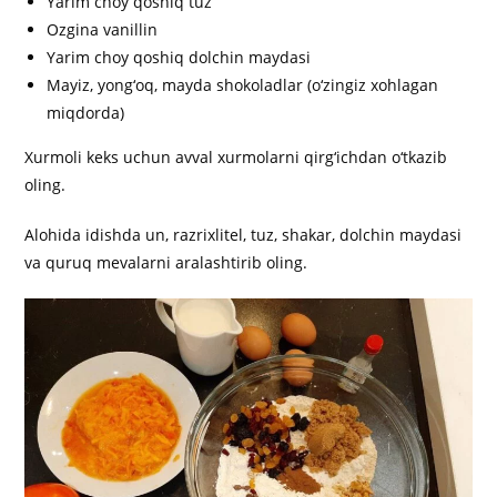
Yarim choy qoshiq tuz
Ozgina vanillin
Yarim choy qoshiq dolchin maydasi
Mayiz, yong‘oq, mayda shokoladlar (o‘zingiz xohlagan
miqdorda)
Xurmoli keks uchun avval xurmolarni qirg‘ichdan o‘tkazib
oling.
Alohida idishda un, razrixlitel, tuz, shakar, dolchin maydasi
va quruq mevalarni aralashtirib oling.