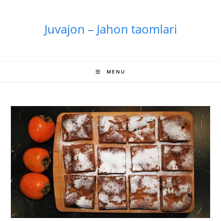
Skip
to
Juvajon – Jahon taomlari
content
MENU