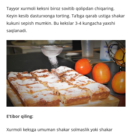
Tayyor xurmoli keksni biroz sovitib qolipdan chiqaring.
Keyin kesib dasturxonga torting. Ta’bga qarab ustiga shakar
kukuni sepish mumkin. Bu kekslar 3-4 kungacha yaxshi
saqlanadi.
E’tibor qiling:
Xurmoli keksga umuman shakar solmaslik yoki shakar