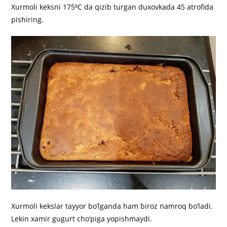
Xurmoli keksni 175⁰C da qizib turgan duxovkada 45 atrofida
pishiring.
Xurmoli kekslar tayyor bo‘lganda ham biroz namroq bo‘ladi.
Lekin xamir gugurt cho‘piga yopishmaydi.