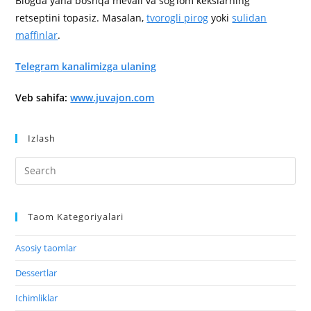
Blogda yana boshqa mevali va sog‘lom kekslarning
retseptini topasiz. Masalan,
tvorogli pirog
yoki
sulidan
maffinlar
.
Telegram kanalimizga ulaning
Veb sahifa:
www.juvajon.com
Izlash
Taom Kategoriyalari
Asosiy taomlar
Dessertlar
Ichimliklar