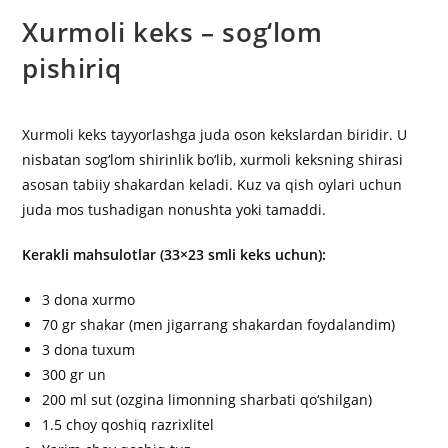
Xurmoli keks – sog‘lom
pishiriq
Xurmoli keks tayyorlashga juda oson kekslardan biridir. U
nisbatan sog‘lom shirinlik bo‘lib, xurmoli keksning shirasi
asosan tabiiy shakardan keladi. Kuz va qish oylari uchun
juda mos tushadigan nonushta yoki tamaddi.
Kerakli mahsulotlar (33×23 smli keks uchun):
3 dona xurmo
70 gr shakar (men jigarrang shakardan foydalandim)
3 dona tuxum
300 gr un
200 ml sut (ozgina limonning sharbati qo‘shilgan)
1.5 choy qoshiq razrixlitel