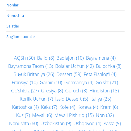
Nonlar
Nonushta
Salatlar
Sog'lom taomlar
AQSh
(50)
Baliq
(8)
Baqlajon
(10)
Bayramona
(4)
Bayramona Taom
(13)
Bolalar Uchun
(42)
Bulochka
(8)
Buyuk Britaniya
(26)
Dessert
(59)
Feta Pishlog‘i
(4)
Fransiya
(10)
Garnir
(10)
Germaniya
(4)
Go'sht
(21)
Go'shtsiz
(27)
Gresiya
(8)
Guruch
(8)
Hindiston
(13)
Iftorlik Uchun
(7)
Issiq Dessert
(5)
Italiya
(25)
Kartoshka
(4)
Keks
(7)
Kofe
(4)
Koreya
(4)
Krem
(6)
Kuz
(7)
Mevali
(6)
Mevali Pishiriq
(15)
Non
(32)
Nonushta
(60)
O'zbekiston
(9)
Oshqovoq
(4)
Pasta
(9)